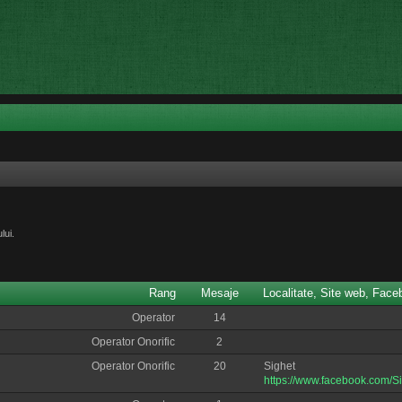
lui.
Rang
Mesaje
Localitate, Site web, Fac
Operator
14
Operator Onorific
2
Operator Onorific
20
Sighet
https://www.facebook.com/Si