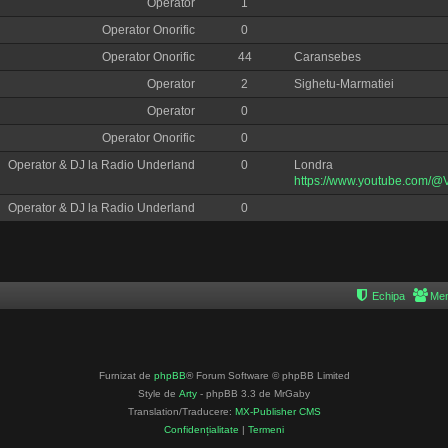
Operator
1
Operator Onorific
0
Operator Onorific
44
Caransebes
Operator
2
Sighetu-Marmatiei
Operator
0
Operator Onorific
0
Operator & DJ la Radio Underland
0
Londra
https://www.youtube.com/@
Operator & DJ la Radio Underland
0
Echipa
Mem
Furnizat de
phpBB
® Forum Software © phpBB Limited
Style de
Arty
- phpBB 3.3 de MrGaby
Translation/Traducere:
MX-Publisher CMS
Confidențialitate
|
Termeni