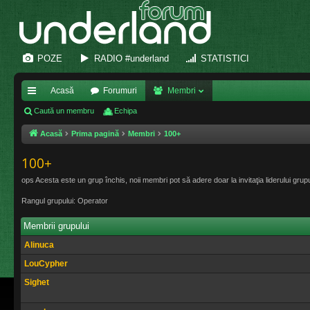
POZE
RADIO #underland
STATISTICI
Acasă
Forumuri
Membri
eg
Caută un membru
Echipa
ăt
Acasă
Prima pagină
Membri
100+
uri
100+
ra
ops Acesta este un grup închis, noii membri pot să adere doar la invitaţia liderului grupu
pi
Rangul grupului: Operator
de
Membrii grupului
Alinuca
LouCypher
Sighet