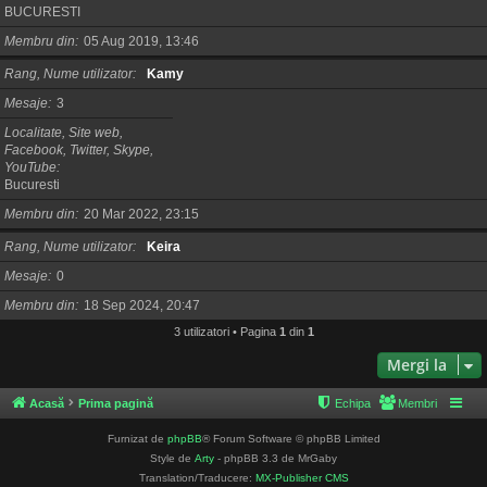
BUCURESTI
Membru din
05 Aug 2019, 13:46
Rang, Nume utilizator
Kamy
Mesaje
3
Localitate, Site web,
Facebook, Twitter, Skype,
YouTube
Bucuresti
Membru din
20 Mar 2022, 23:15
Rang, Nume utilizator
Keira
Mesaje
0
Membru din
18 Sep 2024, 20:47
3 utilizatori • Pagina
1
din
1
Mergi la
Acasă
Prima pagină
Echipa
Membri
Furnizat de
phpBB
® Forum Software © phpBB Limited
Style de
Arty
- phpBB 3.3 de MrGaby
Translation/Traducere:
MX-Publisher CMS