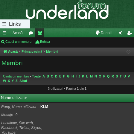
Links
Acasă
Donatii
eg
Caută un membru
or
e
Echipa
ut
nr
ăt
u
m
en
eg
Acasă
Prima pagină
Membri
uri
m
bri
tifi
ist
Membri
ra
uri
ca
ra
Caută un membru
•
Toate
A
B
C
D
E
F
G
H
I
J
K
L
M
N
O
P
Q
R
S
T
U
V
pi
re
re
W
X
Y
Z
Altul
de
3 utilizatori • Pagina
1
din
1
Nume utilizator
Rang, Nume utilizator
KLM
Mesaje
0
Localitate, Site web,
Facebook, Twitter, Skype,
YouTube