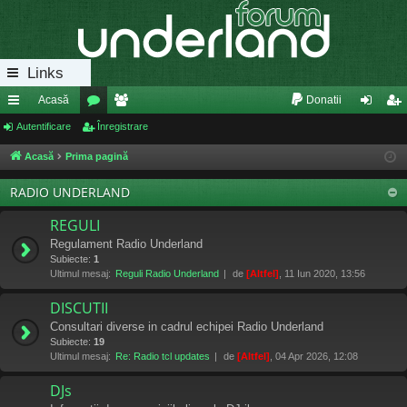
Links
Acasă
Donatii
eg
Autentificare
or
Înregistrare
e
ut
nr
ăt
u
m
en
eg
Acasă
Prima pagină
uri
m
bri
tifi
ist
RADIO UNDERLAND
ra
uri
ca
ra
REGULI
pi
re
re
Regulament Radio Underland
Subiecte:
1
de
Ultimul mesaj:
Reguli Radio Underland
de
[Altfel]
, 11 Iun 2020, 13:56
DISCUTII
Consultari diverse in cadrul echipei Radio Underland
Subiecte:
19
Ultimul mesaj:
Re: Radio tcl updates
de
[Altfel]
, 04 Apr 2026, 12:08
DJs