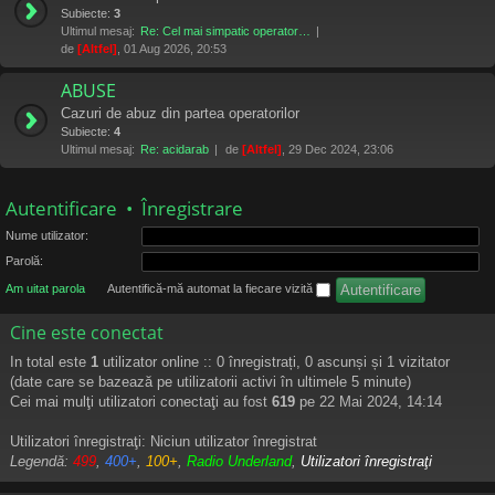
Subiecte:
3
Ultimul mesaj:
Re: Cel mai simpatic operator…
de
[Altfel]
, 01 Aug 2026, 20:53
ABUSE
Cazuri de abuz din partea operatorilor
Subiecte:
4
Ultimul mesaj:
Re: acidarab
de
[Altfel]
, 29 Dec 2024, 23:06
Autentificare
•
Înregistrare
Nume utilizator:
Parolă:
Am uitat parola
Autentifică-mă automat la fiecare vizită
Cine este conectat
In total este
1
utilizator online :: 0 înregistrați, 0 ascunși și 1 vizitator
(date care se bazează pe utilizatorii activi în ultimele 5 minute)
Cei mai mulţi utilizatori conectaţi au fost
619
pe 22 Mai 2024, 14:14
Utilizatori înregistraţi: Niciun utilizator înregistrat
Legendă:
499
,
400+
,
100+
,
Radio Underland
,
Utilizatori înregistraţi