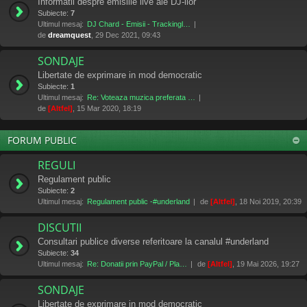
Informatii despre emisiile live ale DJ-ilor
Subiecte:
7
Ultimul mesaj:
DJ Chard - Emisii - Trackingl…
de
dreamquest
, 29 Dec 2021, 09:43
SONDAJE
Libertate de exprimare in mod democratic
Subiecte:
1
Ultimul mesaj:
Re: Voteaza muzica preferata …
de
[Altfel]
, 15 Mar 2020, 18:19
FORUM PUBLIC
REGULI
Regulament public
Subiecte:
2
Ultimul mesaj:
Regulament public -#underland
de
[Altfel]
, 18 Noi 2019, 20:39
DISCUTII
Consultari publice diverse referitoare la canalul #underland
Subiecte:
34
Ultimul mesaj:
Re: Donatii prin PayPal / Pla…
de
[Altfel]
, 19 Mai 2026, 19:27
SONDAJE
Libertate de exprimare in mod democratic