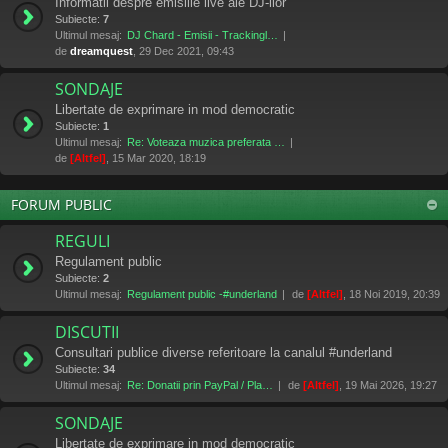
Informatii despre emisiile live ale DJ-ilor
Subiecte:
7
Ultimul mesaj:
DJ Chard - Emisii - Trackingl…
de
dreamquest
, 29 Dec 2021, 09:43
SONDAJE
Libertate de exprimare in mod democratic
Subiecte:
1
Ultimul mesaj:
Re: Voteaza muzica preferata …
de
[Altfel]
, 15 Mar 2020, 18:19
FORUM PUBLIC
REGULI
Regulament public
Subiecte:
2
Ultimul mesaj:
Regulament public -#underland
de
[Altfel]
, 18 Noi 2019, 20:39
DISCUTII
Consultari publice diverse referitoare la canalul #underland
Subiecte:
34
Ultimul mesaj:
Re: Donatii prin PayPal / Pla…
de
[Altfel]
, 19 Mai 2026, 19:27
SONDAJE
Libertate de exprimare in mod democratic