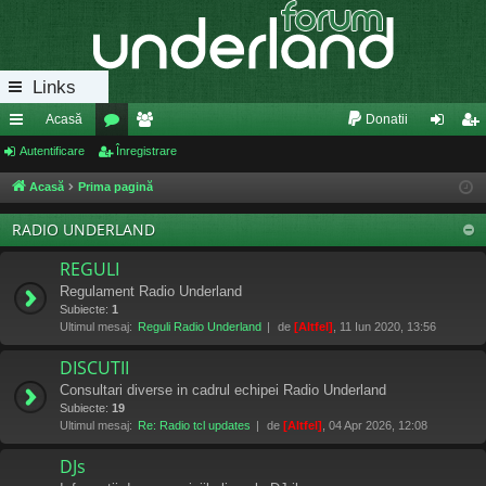
Links
Acasă
Donatii
eg
Autentificare
or
Înregistrare
e
ut
nr
ăt
u
m
en
eg
Acasă
Prima pagină
uri
m
bri
tifi
ist
RADIO UNDERLAND
ra
uri
ca
ra
REGULI
pi
re
re
Regulament Radio Underland
Subiecte:
1
de
Ultimul mesaj:
Reguli Radio Underland
de
[Altfel]
, 11 Iun 2020, 13:56
DISCUTII
Consultari diverse in cadrul echipei Radio Underland
Subiecte:
19
Ultimul mesaj:
Re: Radio tcl updates
de
[Altfel]
, 04 Apr 2026, 12:08
DJs