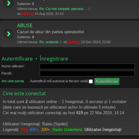
Subiecte:
3
Ultimul mesaj:
Re: Cel mai simpatic operator…
de
[Altfel]
, 01 Aug 2026, 20:53
ABUSE
Cazuri de abuz din partea operatorilor
Subiecte:
4
Ultimul mesaj:
Re: acidarab
de
[Altfel]
, 29 Dec 2024, 23:06
Autentificare
•
Înregistrare
Nume utilizator:
Parolă:
Am uitat parola
Autentifică-mă automat la fiecare vizită
Cine este conectat
In total sunt
2
utilizatori online :: 1 înregistrat, 0 ascunși și 1 vizitator
(date care se bazează pe utilizatorii activi în ultimele 5 minute)
Cei mai mulţi utilizatori conectaţi au fost
619
pe 22 Mai 2024, 14:14
Utilizatori înregistraţi:
Baidu [Spider]
Legendă:
499
,
400+
,
100+
,
Radio Underland
,
Utilizatori înregistraţi