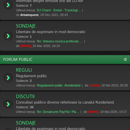
Informatii despre emisiile live ale DJ-ilor
Subiecte:
7
Ultimul mesaj:
DJ Chard - Emisii - Trackingl…
de
dreamquest
, 29 Dec 2021, 09:43
SONDAJE
Libertate de exprimare in mod democratic
Subiecte:
1
Ultimul mesaj:
Re: Voteaza muzica preferata …
de
[Altfel]
, 15 Mar 2020, 18:19
FORUM PUBLIC
REGULI
Regulament public
Subiecte:
2
Ultimul mesaj:
Regulament public -#underland
de
[Altfel]
, 18 Noi 2019, 20:39
DISCUTII
Consultari publice diverse referitoare la canalul #underland
Subiecte:
34
Ultimul mesaj:
Re: Donatii prin PayPal / Pla…
de
[Altfel]
, 19 Mai 2026, 19:27
SONDAJE
Libertate de exprimare in mod democratic