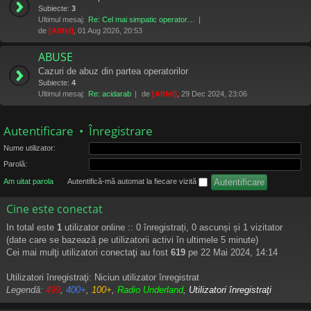
Subiecte:
3
Ultimul mesaj:
Re: Cel mai simpatic operator…
de
[Altfel]
, 01 Aug 2026, 20:53
ABUSE
Cazuri de abuz din partea operatorilor
Subiecte:
4
Ultimul mesaj:
Re: acidarab
de
[Altfel]
, 29 Dec 2024, 23:06
Autentificare
•
Înregistrare
Nume utilizator:
Parolă:
Am uitat parola
Autentifică-mă automat la fiecare vizită
Cine este conectat
In total este
1
utilizator online :: 0 înregistrați, 0 ascunși și 1 vizitator
(date care se bazează pe utilizatorii activi în ultimele 5 minute)
Cei mai mulţi utilizatori conectaţi au fost
619
pe 22 Mai 2024, 14:14
Utilizatori înregistraţi: Niciun utilizator înregistrat
Legendă:
499
,
400+
,
100+
,
Radio Underland
,
Utilizatori înregistraţi