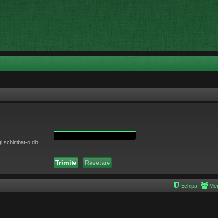
ţi schimbat-o din
Echipa
Mem