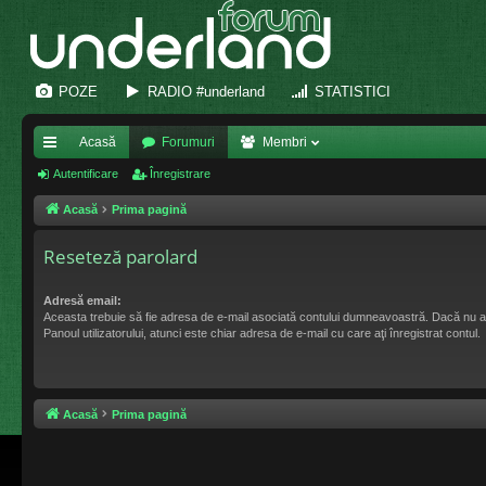
POZE
RADIO #underland
STATISTICI
Acasă
Forumuri
Membri
eg
Autentificare
Înregistrare
ăt
Acasă
Prima pagină
uri
Reseteză parolard
ra
Adresă email:
pi
Aceasta trebuie să fie adresa de e-mail asociată contului dumneavoastră. Dacă nu a
Panoul utilizatorului, atunci este chiar adresa de e-mail cu care aţi înregistrat contul.
de
Acasă
Prima pagină