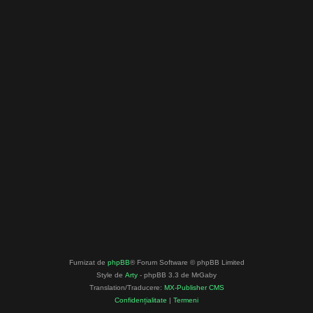
Furnizat de
phpBB
® Forum Software © phpBB Limited
Style de
Arty
- phpBB 3.3 de MrGaby
Translation/Traducere:
MX-Publisher CMS
Confidențialitate
|
Termeni