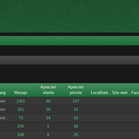
Aprecieri
Aprecieri
ang
Mesaje
oferite
primite
Localitate , Site web , Fa
ner
1301
60
137
ner
321
30
10
and
73
16
16
245
5
62
108
6
25