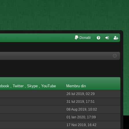
L
Donatii
FA
ut
nr
Q
en
eg
tifi
ist
ca
ra
re
re
cebook , Twitter , Skype , YouTube
Membru din
26 Iul 2019, 02:29
31 Iul 2019, 17:51
08 Aug 2019, 10:02
01 Ian 2020, 17:09
17 Noi 2019, 16:42