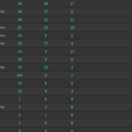
46
38
17
ific
44
27
0
48
21
21
min
31
12
20
min
24
6
0
ific
20
77
9
14
4
13
38
5
0
ific
79
10
4
184
0
2
78
6
0
23
9
3
1
0
9
ific
2
3
8
5
1
8
1
0
8
9
0
0