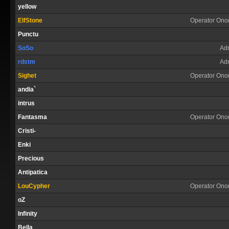
yellow
ElfStone
Operator Onor
Punctu
SoSo
Ad
rdstm
Ad
Sighet
Operator Onor
andia`
intrus
Fantasma
Operator Onor
Cristi-
Enki
Precious
Antipatica
LouCypher
Operator Onor
oZ
Infinity
Bella