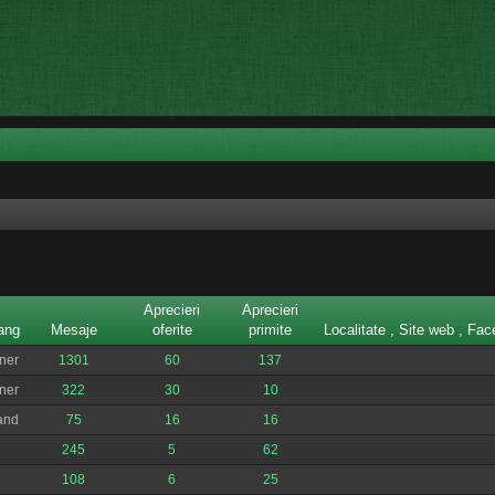
Aprecieri
Aprecieri
ang
Mesaje
oferite
primite
Localitate , Site web , Fa
ner
1301
60
137
ner
322
30
10
and
75
16
16
245
5
62
108
6
25