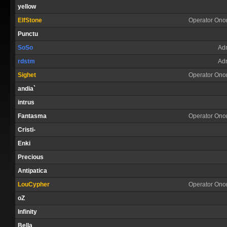
yellow
ElfStone
Operator Onor
Punctu
SoSo
Ad
rdstm
Ad
Sighet
Operator Onor
andia`
intrus
Fantasma
Operator Onor
Cristi-
Enki
Precious
Antipatica
LouCypher
Operator Onor
oZ
Infinity
Bella