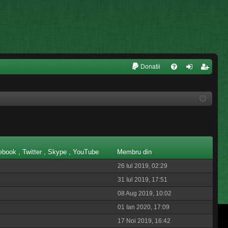
L
Donatii
FA
ut
nr
Q
en
eg
tifi
ist
ca
ra
re
re
cebook , Twitter , Skype , YouTube
Membru din
26 Iul 2019, 02:29
31 Iul 2019, 17:51
08 Aug 2019, 10:02
01 Ian 2020, 17:09
17 Noi 2019, 16:42