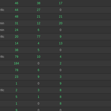
46
38
17
ific
44
27
0
48
21
21
min
31
12
20
min
24
6
0
ific
20
77
9
14
4
13
38
5
0
ific
79
10
4
184
0
2
78
6
0
23
9
3
1
0
9
ific
2
3
8
5
1
8
1
0
8
9
0
0