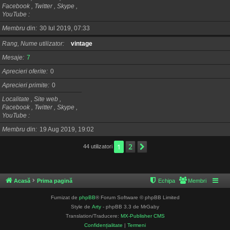
Facebook , Twitter , Skype ,
YouTube
Membru din
30 Iul 2019, 07:33
Rang, Nume utilizator
vintage
Mesaje
7
Aprecieri oferite
0
Aprecieri primite
0
Localitate , Site web ,
Facebook , Twitter , Skype ,
YouTube
Membru din
19 Aug 2019, 19:02
2
1
Următorul
44 utilizatori
Acasă
Prima pagină
Echipa
Membri
Furnizat de
phpBB
® Forum Software © phpBB Limited
Style de
Arty
- phpBB 3.3 de MrGaby
Translation/Traducere:
MX-Publisher CMS
Confidențialitate
|
Termeni