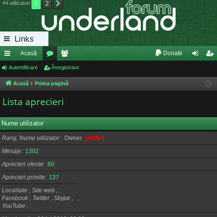
2
1
Următorul
44 utilizatori
Links
Acasă
Donatii
eg
Autentificare
or
Înregistrare
e
ut
nr
ăt
u
m
en
eg
Acasă
Prima pagină
uri
m
bri
tifi
ist
Lista aprecieri
ra
uri
ca
ra
Nume utilizator
pi
re
re
Rang, Nume utilizator
Owner
[Altfel]
de
Mesaje
1302
Aprecieri oferite
60
Aprecieri primite
137
Localitate , Site web ,
Facebook , Twitter , Skype ,
YouTube