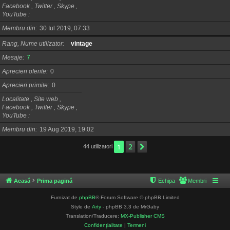
Facebook , Twitter , Skype ,
YouTube
Membru din
30 Iul 2019, 07:33
Rang, Nume utilizator
vintage
Mesaje
7
Aprecieri oferite
0
Aprecieri primite
0
Localitate , Site web ,
Facebook , Twitter , Skype ,
YouTube
Membru din
19 Aug 2019, 19:02
2
1
Următorul
44 utilizatori
Acasă
Prima pagină
Echipa
Membri
Furnizat de
phpBB
® Forum Software © phpBB Limited
Style de
Arty
- phpBB 3.3 de MrGaby
Translation/Traducere:
MX-Publisher CMS
Confidențialitate
|
Termeni