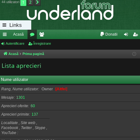
2
1
Următorul
44 utilizatori
Links
Acasă
Donatii
eg
Autentificare
or
Înregistrare
e
ut
nr
ăt
u
m
en
eg
Acasă
Prima pagină
uri
m
bri
tifi
ist
Lista aprecieri
ra
uri
ca
ra
Nume utilizator
pi
re
re
Rang, Nume utilizator
Owner
[Altfel]
de
Mesaje
1301
Aprecieri oferite
60
Aprecieri primite
137
Localitate , Site web ,
Facebook , Twitter , Skype ,
YouTube