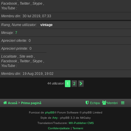
Facebook , Twitter , Skype ,
YouTube
Membru din
30 Iul 2019, 07:33
Rang, Nume utilizator
vintage
Mesaje
7
Aprecieri oferite
0
Aprecieri primite
0
Localitate , Site web ,
Facebook , Twitter , Skype ,
YouTube
Membru din
19 Aug 2019, 19:02
2
1
Următorul
44 utilizatori
Acasă
Prima pagină
Echipa
Membri
Furnizat de
phpBB
® Forum Software © phpBB Limited
Style de
Arty
- phpBB 3.3 de MrGaby
Translation/Traducere:
MX-Publisher CMS
Confidențialitate
|
Termeni