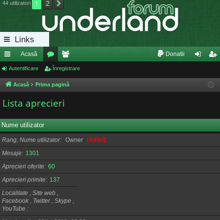
2
1
Următorul
44 utilizatori
Links
Acasă
Donatii
eg
Autentificare
or
Înregistrare
e
ut
nr
ăt
u
m
en
eg
Acasă
Prima pagină
uri
m
bri
tifi
ist
Lista aprecieri
ra
uri
ca
ra
Nume utilizator
pi
re
re
Rang, Nume utilizator
Owner
[Altfel]
de
Mesaje
1301
Aprecieri oferite
60
Aprecieri primite
137
Localitate , Site web ,
Facebook , Twitter , Skype ,
YouTube