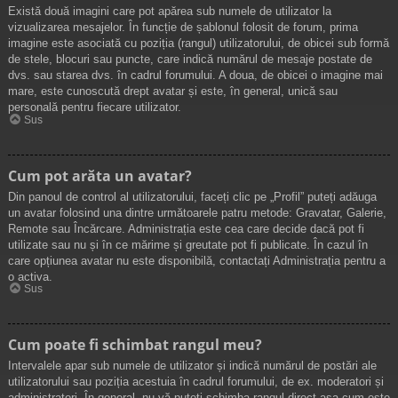
Există două imagini care pot apărea sub numele de utilizator la
vizualizarea mesajelor. În funcție de șablonul folosit de forum, prima
imagine este asociată cu poziția (rangul) utilizatorului, de obicei sub formă
de stele, blocuri sau puncte, care indică numărul de mesaje postate de
dvs. sau starea dvs. în cadrul forumului. A doua, de obicei o imagine mai
mare, este cunoscută drept avatar și este, în general, unică sau
personală pentru fiecare utilizator.
Sus
Cum pot arăta un avatar?
Din panoul de control al utilizatorului, faceți clic pe „Profil” puteți adăuga
un avatar folosind una dintre următoarele patru metode: Gravatar, Galerie,
Remote sau Încărcare. Administrația este cea care decide dacă pot fi
utilizate sau nu și în ce mărime și greutate pot fi publicate. În cazul în
care opțiunea avatar nu este disponibilă, contactați Administrația pentru a
o activa.
Sus
Cum poate fi schimbat rangul meu?
Intervalele apar sub numele de utilizator și indică numărul de postări ale
utilizatorului sau poziția acestuia în cadrul forumului, de ex. moderatori și
administratori. În general, nu vă puteți schimba rangul direct așa cum este