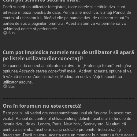
Dacă sunteți un utilizator înregistrat, toate datele și setările dvs. sunt
arhivate în baza noastră de date. Pentru a le modifica, vizitați Panoul de
control al utilizatorului; făcând clic pe numele dvs. de utilizator situat în
partea de sus a paginilor forumului. Acest sistem vă va permite să vă
schimbați datele și preferințele.
Sus
Cum pot împiedica numele meu de utilizator să apară
pe listele utilizatorilor conectați?
Din panoul de control al utilizatorului dvs., în „Preferințe forum”, veți găsi
opțiunea
Ascunde starea conexiunii mele
. Activați această opțiune și va
fi văzută doar de Administratori, Moderatori și dvs. Veți fi socotit ca
utilizator ascuns.
Sus
Ora în forumuri nu este corectă!
Este posibil să vedeți ora corespunzătoare unui alt fus orar. În acest caz,
vizitați Panoul de control al utilizatorului și definiți fusul orar în funcție de
locația dvs., de ex. Londra, Paris, New York, Sydney etc. Nu uitați că
pentru a schimba fusul orar, ca și celelalte preferințe, trebuie să fiți
înregistrat. Dacă nu este, acesta este un moment bun pentru a face acest