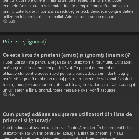
pentru a controla cine a trimis astfel de mesaje, prin urmare, puteți
contacta Administrația și le puteți trimite o copie completă a mesajului
primit. Este foarte important să includeți antetul, deoarece conține datele
utilizatorului care a trimis e-mailul. Administrația va lua măsuri.
Sus
Prieteni și ignorați
Ce este lista de prieteni (amici) și ignorați (inamici)?
Puteți utiliza lista pentru a organiza alți utilizatori ai forumului. Utilizatorii
adăugați la lista de prieteni pot fi văzuți în panoul de control al
utilizatorului pentru acces rapid pentru a vedea dacă sunt identificați și
astfel să le poată trimite un mesaj privat. În funcție de șablonul folosit de
forum, mesajele acestor utilizatori pot fi afișate evidențiate. Dacă adăugați
un utilizator la lista ignorați, toate mesajele dvs. vor fi ascunse.
Sus
Cum puteți adăuga sau șterge utilizatori din lista de
prieteni și ignorați?
Puteți adăuga utilizatori la lista dvs. în două moduri. În fiecare profil de
utilizator există un link pentru a-l adăuga la lista de prieteni și / sau
ignorate. Puteți face, de asemenea, direct din Panoul de control al