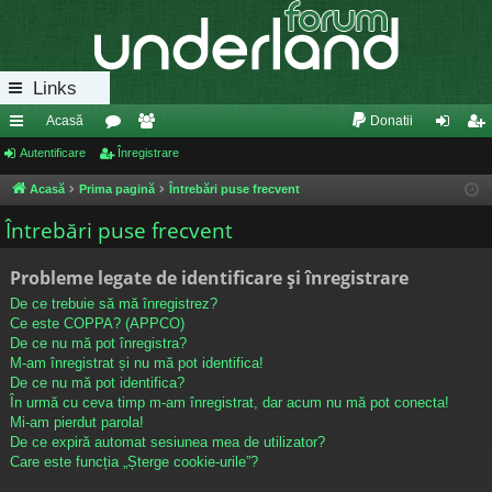
Links
Acasă
Donatii
eg
Autentificare
or
Înregistrare
e
ut
nr
ăt
u
m
en
eg
Acasă
Prima pagină
Întrebări puse frecvent
uri
m
bri
tifi
ist
Întrebări puse frecvent
ra
uri
ca
ra
Probleme legate de identificare și înregistrare
pi
re
re
De ce trebuie să mă înregistrez?
de
Ce este COPPA? (APPCO)
De ce nu mă pot înregistra?
M-am înregistrat și nu mă pot identifica!
De ce nu mă pot identifica?
În urmă cu ceva timp m-am înregistrat, dar acum nu mă pot conecta!
Mi-am pierdut parola!
De ce expiră automat sesiunea mea de utilizator?
Care este funcția „Șterge cookie-urile”?