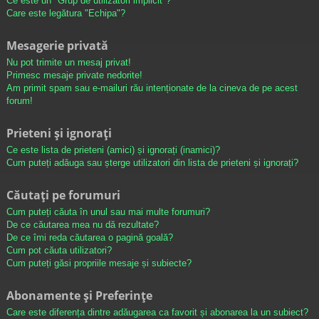
Ce este un "Grup de utilizatori implicit"?
Care este legătura "Echipa"?
Mesagerie privată
Nu pot trimite un mesaj privat!
Primesc mesaje private nedorite!
Am primit spam sau e-mailuri rău intenționate de la cineva de pe acest
forum!
Prieteni și ignorați
Ce este lista de prieteni (amici) și ignorați (inamici)?
Cum puteți adăuga sau șterge utilizatori din lista de prieteni și ignorați?
Căutați pe forumuri
Cum puteți căuta în unul sau mai multe forumuri?
De ce căutarea mea nu dă rezultate?
De ce îmi reda căutarea o pagină goală?
Cum pot căuta utilizatori?
Cum puteți găsi propriile mesaje și subiecte?
Abonamente și Preferințe
Care este diferența dintre adăugarea ca favorit și abonarea la un subiect?