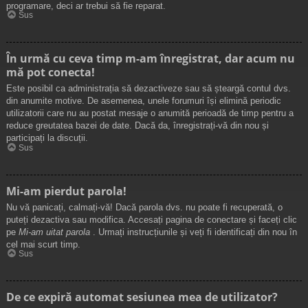
programare, deci ar trebui să fie reparat.
Sus
În urmă cu ceva timp m-am înregistrat, dar acum nu
mă pot conecta!
Este posibil ca administrația să dezactiveze sau să șteargă contul dvs.
din anumite motive. De asemenea, unele forumuri își elimină periodic
utilizatorii care nu au postat mesaje o anumită perioadă de timp pentru a
reduce greutatea bazei de date. Dacă da, înregistrați-vă din nou și
participați la discuții.
Sus
Mi-am pierdut parola!
Nu vă panicați, calmați-vă! Dacă parola dvs. nu poate fi recuperată, o
puteți dezactiva sau modifica. Accesați pagina de conectare și faceți clic
pe
Mi-am uitat parola
. Urmați instrucțiunile și veți fi identificați din nou în
cel mai scurt timp.
Sus
De ce expiră automat sesiunea mea de utilizator?