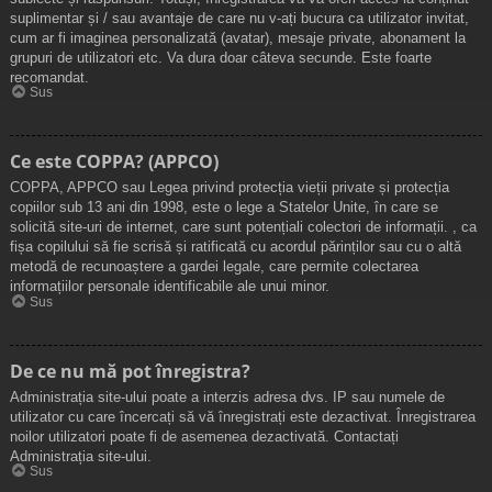
suplimentar și / sau avantaje de care nu v-ați bucura ca utilizator invitat,
cum ar fi imaginea personalizată (avatar), mesaje private, abonament la
grupuri de utilizatori etc. Va dura doar câteva secunde. Este foarte
recomandat.
Sus
Ce este COPPA? (APPCO)
COPPA, APPCO sau Legea privind protecția vieții private și protecția
copiilor sub 13 ani din 1998, este o lege a Statelor Unite, în care se
solicită site-uri de internet, care sunt potențiali colectori de informații. , ca
fișa copilului să fie scrisă și ratificată cu acordul părinților sau cu o altă
metodă de recunoaștere a gardei legale, care permite colectarea
informațiilor personale identificabile ale unui minor.
Sus
De ce nu mă pot înregistra?
Administrația site-ului poate a interzis adresa dvs. IP sau numele de
utilizator cu care încercați să vă înregistrați este dezactivat. Înregistrarea
noilor utilizatori poate fi de asemenea dezactivată. Contactați
Administrația site-ului.
Sus