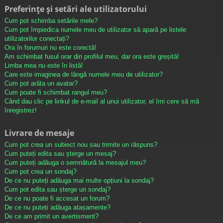
Preferințe și setări ale utilizatorului
Cum pot schimba setările mele?
Cum pot împiedica numele meu de utilizator să apară pe listele
utilizatorilor conectați?
Ora în forumuri nu este corectă!
Am schimbat fusul orar din profilul meu, dar ora este greșită!
Limba mea nu este în listă!
Care este imaginea de lângă numele meu de utilizator?
Cum pot arăta un avatar?
Cum poate fi schimbat rangul meu?
Când dau clic pe linkul de e-mail al unui utilizator, el îmi cere să mă
înregistrez!
Livrare de mesaje
Cum pot crea un subiect nou sau trimite un răspuns?
Cum puteți edita sau șterge un mesaj?
Cum puteți adăuga o semnătură la mesajul meu?
Cum pot crea un sondaj?
De ce nu puteți adăuga mai multe opțiuni la sondaj?
Cum pot edita sau șterge un sondaj?
De ce nu poate fi accesat un forum?
De ce nu puteți adăuga atașamente?
De ce am primit un avertisment?