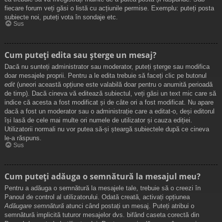
fiecare forum veți găsi o listă cu acțiunile permise. Exemplu: puteți posta
subiecte noi, puteți vota în sondaje etc.
Sus
Cum puteți edita sau șterge un mesaj?
Dacă nu sunteți administrator sau moderator, puteți șterge sau modifica
doar mesajele proprii. Pentru a le edita trebuie să faceți clic pe butonul
edit
(uneori această opțiune este valabilă doar pentru o anumită perioadă
de timp). Dacă cineva vă editează subiectul, veți găsi un text mic care să
indice că acesta a fost modificat și de câte ori a fost modificat. Nu apare
dacă a fost un moderator sau o administrație care a editat-o, deși editorul
își lasă de cele mai multe ori numele de utilizator și cauza ediției.
Utilizatorii normali nu vor putea să-și șteargă subiectele după ce cineva
le-a răspuns.
Sus
Cum puteți adăuga o semnătură la mesajul meu?
Pentru a adăuga o semnătură la mesajele tale, trebuie să o creezi în
Panoul de control al utilizatorului. Odată creată, activați opțiunea
Adăugare semnătură
atunci când postați un mesaj. Puteți atribui o
semnătură implicită tuturor mesajelor dvs. bifând caseta corectă din