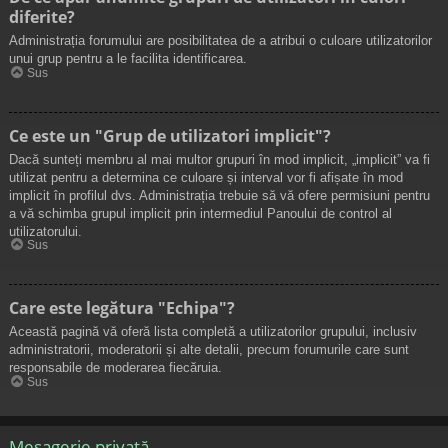
diferite?
Administrația forumului are posibilitatea de a atribui o culoare utilizatorilor
unui grup pentru a le facilita identificarea.
Sus
Ce este un "Grup de utilizatori implicit"?
Dacă sunteți membru al mai multor grupuri în mod implicit, „implicit” va fi
utilizat pentru a determina ce culoare și interval vor fi afișate în mod
implicit în profilul dvs. Administrația trebuie să vă ofere permisiuni pentru
a vă schimba grupul implicit prin intermediul Panoului de control al
utilizatorului.
Sus
Care este legătura "Echipa"?
Această pagină vă oferă lista completă a utilizatorilor grupului, inclusiv
administratorii, moderatorii și alte detalii, precum forumurile care sunt
responsabile de moderarea fiecăruia.
Sus
Mesagerie privată