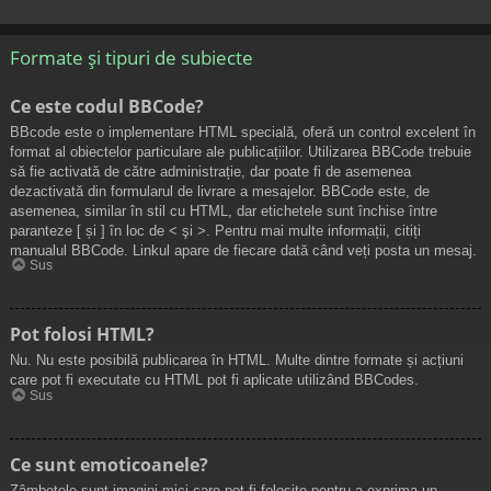
Formate și tipuri de subiecte
Ce este codul BBCode?
BBcode este o implementare HTML specială, oferă un control excelent în
format al obiectelor particulare ale publicațiilor. Utilizarea BBCode trebuie
să fie activată de către administrație, dar poate fi de asemenea
dezactivată din formularul de livrare a mesajelor. BBCode este, de
asemenea, similar în stil cu HTML, dar etichetele sunt închise între
paranteze [ și ] în loc de < şi >. Pentru mai multe informații, citiți
manualul BBCode. Linkul apare de fiecare dată când veți posta un mesaj.
Sus
Pot folosi HTML?
Nu. Nu este posibilă publicarea în HTML. Multe dintre formate și acțiuni
care pot fi executate cu HTML pot fi aplicate utilizând BBCodes.
Sus
Ce sunt emoticoanele?
Zâmbetele sunt imagini mici care pot fi folosite pentru a exprima un