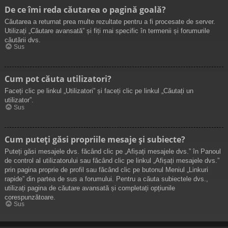
De ce îmi reda căutarea o pagină goală?
Căutarea a returnat prea multe rezultate pentru a fi procesate de server.
Utilizați „Căutare avansată” și fiți mai specific în termenii și forumurile
căutării dvs.
Sus
Cum pot căuta utilizatori?
Faceți clic pe linkul „Utilizatori” și faceți clic pe linkul „Căutați un
utilizator”.
Sus
Cum puteți găsi propriile mesaje și subiecte?
Puteți găsi mesajele dvs. făcând clic pe „Afișați mesajele dvs.” în Panoul
de control al utilizatorului sau făcând clic pe linkul „Afișați mesajele dvs.”
prin pagina proprie de profil sau făcând clic pe butonul Meniul „Linkuri
rapide” din partea de sus a forumului. Pentru a căuta subiectele dvs.,
utilizați pagina de căutare avansată și completați opțiunile
corespunzătoare.
Sus