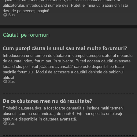
utilizatorului, introducând numele dvs. Puteți elimina utilizatorii din lista
dvs. de pe aceeași pagină.
Sus
Căutați pe forumuri
Cum puteți căuta în unul sau mai multe forumuri?
Introducerea unui termen de căutare în câmpul corespunzător al motorului
de căutare index, forum sau în subiecte. Puteți accesa căutări avansate
făcând clic pe linkul „Căutare avansată” care este disponibil pe toate
paginile forumului. Modul de accesare a căutării depinde de șablonul
utilizat.
Sus
De ce căutarea mea nu dă rezultate?
Probabil căutarea dvs. a fost foarte generală și include mulți termeni
obișnuiți care nu sunt indexați de phpBB. Fiți mai specific și folosiți
opțiunile disponibile în căutarea avansată.
Sus