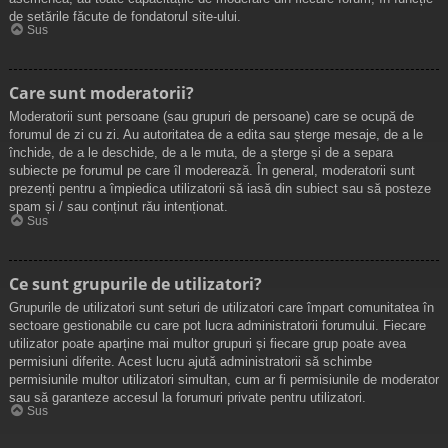
de setările făcute de fondatorul site-ului.
Sus
Care sunt moderatorii?
Moderatorii sunt persoane (sau grupuri de persoane) care se ocupă de
forumul de zi cu zi. Au autoritatea de a edita sau șterge mesaje, de a le
închide, de a le deschide, de a le muta, de a șterge și de a separa
subiecte pe forumul pe care îl moderează. În general, moderatorii sunt
prezenți pentru a împiedica utilizatorii să iasă din subiect sau să posteze
spam și / sau conținut rău intenționat.
Sus
Ce sunt grupurile de utilizatori?
Grupurile de utilizatori sunt seturi de utilizatori care împart comunitatea în
sectoare gestionabile cu care pot lucra administratorii forumului. Fiecare
utilizator poate aparține mai multor grupuri și fiecare grup poate avea
permisiuni diferite. Acest lucru ajută administratorii să schimbe
permisiunile multor utilizatori simultan, cum ar fi permisiunile de moderator
sau să garanteze accesul la forumuri private pentru utilizatori.
Sus