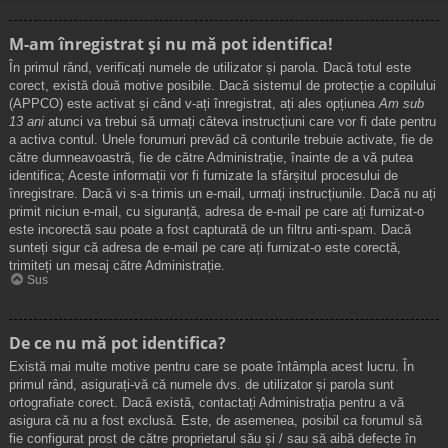
M-am înregistrat și nu mă pot identifica!
În primul rând, verificați numele de utilizator și parola. Dacă totul este
corect, există două motive posibile. Dacă sistemul de protecție a copilului
(APPCO) este activat și când v-ați înregistrat, ați ales opțiunea
Am sub
13 ani
atunci va trebui să urmați câteva instrucțiuni care vor fi date pentru
a activa contul. Unele forumuri prevăd că conturile trebuie activate, fie de
către dumneavoastră, fie de către Administrație, înainte de a vă putea
identifica; Aceste informații vor fi furnizate la sfârșitul procesului de
înregistrare. Dacă vi s-a trimis un e-mail, urmați instrucțiunile. Dacă nu ați
primit niciun e-mail, cu siguranță, adresa de e-mail pe care ați furnizat-o
este incorectă sau poate a fost capturată de un filtru anti-spam. Dacă
sunteți sigur că adresa de e-mail pe care ați furnizat-o este corectă,
trimiteți un mesaj către Administrație.
Sus
De ce nu mă pot identifica?
Există mai multe motive pentru care se poate întâmpla acest lucru. În
primul rând, asigurați-vă că numele dvs. de utilizator și parola sunt
ortografiate corect. Dacă există, contactați Administrația pentru a vă
asigura că nu a fost exclusă. Este, de asemenea, posibil ca forumul să
fie configurat prost de către proprietarul său și / sau să aibă defecte în