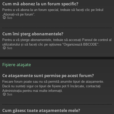
Cum mă abonez la un forum specific?
Pentru a vă abona la un forum special, trebuie să faceți clic pe linkul
„Abonați-vă pe forum”.
Sus
Cum îmi șterg abonamentele?
Pentru a vă șterge abonamentele, trebuie să accesați Panoul de control al
utilizatorului și să faceți clic pe opțiunea "Organizează BBCODE".
Sus
Fișiere atașate
Ce atașamente sunt permise pe acest forum?
Fiecare forum poate sau nu să permită anumite tipuri de atașamente.
Dacă nu sunteți sigur ce tipuri de fișiere pot fi încărcate, contactați
Administrația pentru mai multe informații.
Sus
Cum găsesc toate atașamentele mele?