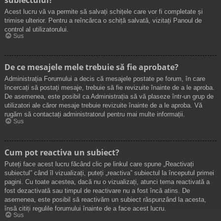
Acest lucru vă va permite să salvați schițele care vor fi completate și
trimise ulterior. Pentru a reîncărca o schiță salvată, vizitați Panoul de
control al utilizatorului.
Sus
De ce mesajele mele trebuie să fie aprobate?
Administrația Forumului a decis că mesajele postate pe forum, în care
încercați să postați mesaje, trebuie să fie revizuite înainte de a le aproba.
De asemenea, este posibil ca Administrația să vă plaseze într-un grup de
utilizatori ale căror mesaje trebuie revizuite înainte de a le aproba. Vă
rugăm să contactați administratorul pentru mai multe informații.
Sus
Cum pot reactiva un subiect?
Puteți face acest lucru făcând clic pe linkul care spune „Reactivați
subiectul” când îl vizualizați, puteți „reactiva” subiectul la începutul primei
pagini. Cu toate acestea, dacă nu o vizualizați, atunci tema reactivată a
fost dezactivată sau timpul de reactivare nu a fost încă atins. De
asemenea, este posibil să reactivăm un subiect răspunzând la acesta,
însă citiți regulile forumului înainte de a face acest lucru.
Sus