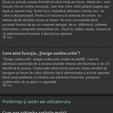
Dacă nu activați caseta
Amintiți-vă
când intrați pe forum, datele dvs. sunt
stocate într-un cookie securizat, care este șters când părăsiți pagina sau
după un anumit timp. Acest lucru împiedică utilizarea contului dvs. de
către o altă persoană. Pentru a fi recunoscut automat de sistem, nu
trebuie decât să bifați caseta la intrare. Nu este recomandat dacă
accesați forumul de pe un computer partajat, de ex. bibliotecă, cafenele
informatice, computere universitare etc. Dacă nu vedeți caseta, înseamnă
că administrația forumului a dezactivat opțiunea.
Sus
Care este funcția „Șterge cookie-urile”?
"Șterge cookie-urile" șterge cookie-urile create de phpBB, care vă
păstrează autorizația de a accesa anumite resurse ale forumului și de a fi
identificat la acesta. Cookie-urile oferă funcții precum citirea urmăririi de
navigare pe forum de către utilizator dacă administrația a activat opțiunea.
Dacă aveți probleme cu intrarea sau părăsirea forumului, ștergerea
cookie-urilor vă va ajuta cu siguranță.
Sus
Preferințe și setări ale utilizatorului
Cum pot schimba setările mele?