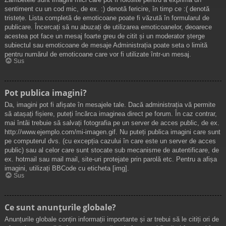
sentiment cu un cod mic, de ex. :) denotă fericire, în timp ce :( denotă
tristețe. Lista completă de emoticoane poate fi văzută în formularul de
publicare. Încercați să nu abuzați de utilizarea emoticoanelor, deoarece
acestea pot face un mesaj foarte greu de citit și un moderator șterge
subiectul sau emoticoane de mesaje Administrația poate seta o limită
pentru numărul de emoticoane care vor fi utilizate într-un mesaj.
Sus
Pot publica imagini?
Da, imagini pot fi afișate în mesajele tale. Dacă administrația vă permite
să atașați fișiere, puteți încărca imaginea direct pe forum. În caz contrar,
mai întâi trebuie să salvați fotografia pe un server de acces public, de ex.
http://www.ejemplo.com/mi-imagen.gif. Nu puteți publica imagini care sunt
pe computerul dvs. (cu excepția cazului în care este un server de acces
public) sau al celor care sunt stocate sub mecanisme de autentificare, de
ex. hotmail sau mail mail, site-uri protejate prin parolă etc. Pentru a afișa
imagini, utilizați BBCode cu eticheta [img].
Sus
Ce sunt anunţurile globale?
Anunțurile globale conțin informații importante și ar trebui să le citiți ori de