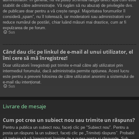
stabilit de către administrație. Vă rugăm să nu abuzați de privilegiile dvs.
de publicare doar pentru a vă crește rangul. Majoritatea forumurilor îl
consideră „spam”, nu îl tolerează, iar moderatorii sau administratorii vor
reduce numărul de postări, chiar luând măsuri mai drastice, cum ar fi
expulzarea de pe forum.
Sus
Când dau clic pe linkul de e-mail al unui utilizator, el
îmi cere să mă înregistrez!
Doar utilizatorii înregistrați pot trimite e-mail către alți utilizatori prin
intermediul forumului, dacă administrația permite opțiunea. Acest lucru
este pentru a preveni folosirea de către utilizatori anonimi a sistemului de
e-mail rău intenționat.
Sus
Livrare de mesaje
Cum pot crea un subiect nou sau trimite un răspuns?
Pentru a publica un subiect nou, faceți clic pe "Subiect nou". Pentru a
posta un răspuns la un subiect, faceți clic pe „Trimiteți răspuns”. Probabil
că trebuie să vă înregistrați înainte de a putea posta și răspunde. Sub