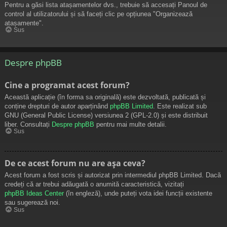
Pentru a găsi lista atașamentelor dvs., trebuie să accesați Panoul de
control al utilizatorului și să faceți clic pe opțiunea "Organizează
atașamente".
Sus
Despre phpBB
Cine a programat acest forum?
Această aplicație (în forma sa originală) este dezvoltată, publicată și
conține drepturi de autor aparținând
phpBB Limited
. Este realizat sub
GNU (General Public License) versiunea 2 (GPL-2.0) și este distribuit
liber. Consultați
Despre phpBB
pentru mai multe detalii.
Sus
De ce acest forum nu are așa ceva?
Acest forum a fost scris și autorizat prin intermediul phpBB Limited. Dacă
credeți că ar trebui adăugată o anumită caracteristică, vizitați
phpBB Ideas Center
(în engleză), unde puteți vota idei funcții existente
sau sugerează noi.
Sus