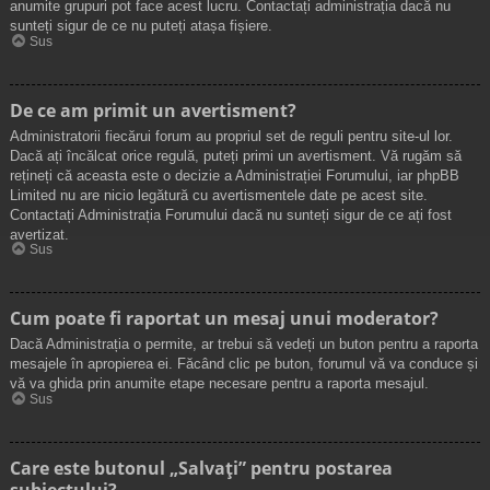
anumite grupuri pot face acest lucru. Contactați administrația dacă nu
sunteți sigur de ce nu puteți atașa fișiere.
Sus
De ce am primit un avertisment?
Administratorii fiecărui forum au propriul set de reguli pentru site-ul lor.
Dacă ați încălcat orice regulă, puteți primi un avertisment. Vă rugăm să
rețineți că aceasta este o decizie a Administrației Forumului, iar phpBB
Limited nu are nicio legătură cu avertismentele date pe acest site.
Contactați Administrația Forumului dacă nu sunteți sigur de ce ați fost
avertizat.
Sus
Cum poate fi raportat un mesaj unui moderator?
Dacă Administrația o permite, ar trebui să vedeți un buton pentru a raporta
mesajele în apropierea ei. Făcând clic pe buton, forumul vă va conduce și
vă va ghida prin anumite etape necesare pentru a raporta mesajul.
Sus
Care este butonul „Salvați” pentru postarea
subiectului?