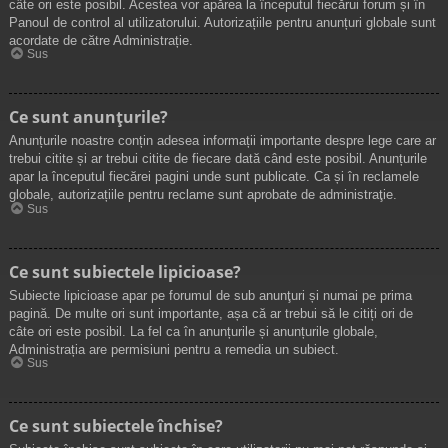
câte ori este posibil. Acestea vor apărea la începutul fiecărui forum și în
Panoul de control al utilizatorului. Autorizațiile pentru anunțuri globale sunt
acordate de către Administrație.
Sus
Ce sunt anunţurile?
Anunțurile noastre conțin adesea informații importante despre lege care ar
trebui citite și ar trebui citite de fiecare dată când este posibil. Anunțurile
apar la începutul fiecărei pagini unde sunt publicate. Ca și în reclamele
globale, autorizațiile pentru reclame sunt aprobate de administraţie.
Sus
Ce sunt subiectele lipicioase?
Subiecte lipicioase apar pe forumul de sub anunţuri și numai pe prima
pagină. De multe ori sunt importante, așa că ar trebui să le citiți ori de
câte ori este posibil. La fel ca în anunțurile și anunțurile globale,
Administrația are permisiuni pentru a remedia un subiect.
Sus
Ce sunt subiectele închise?