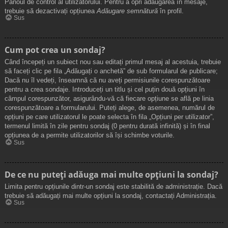
Panoul de control al utilizatorului. Pentru a opri adăugarea în mesaje,
trebuie să dezactivați opțiunea
Adăugare semnătură
în profil.
Sus
Cum pot crea un sondaj?
Când începeți un subiect nou sau editați primul mesaj al acestuia, trebuie
să faceți clic pe fila „Adăugați o anchetă” de sub formularul de publicare;
Dacă nu îl vedeți, înseamnă că nu aveți permisiunile corespunzătoare
pentru a crea sondaje. Introduceți un titlu și cel puțin două opțiuni în
câmpul corespunzător, asigurându-vă că fiecare opțiune se află pe linia
corespunzătoare a formularului. Puteți alege, de asemenea, numărul de
opțiuni pe care utilizatorul le poate selecta în fila „Opțiuni per utilizator”,
termenul limită în zile pentru sondaj (0 pentru durată infinită) și în final
opțiunea de a permite utilizatorilor să își schimbe voturile.
Sus
De ce nu puteți adăuga mai multe opțiuni la sondaj?
Limita pentru opțiunile dintr-un sondaj este stabilită de administrație. Dacă
trebuie să adăugați mai multe opțiuni la sondaj, contactați Administrația.
Sus