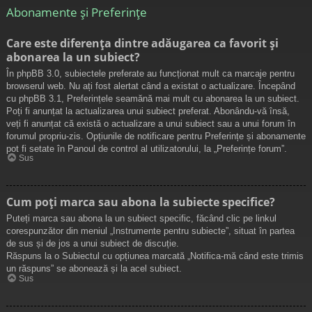
Abonamente și Preferințe
Care este diferența dintre adăugarea ca favorit și
abonarea la un subiect?
În phpBB 3.0, subiectele preferate au funcționat mult ca marcaje pentru
browserul web. Nu ați fost alertat când a existat o actualizare. Începând
cu phpBB 3.1, Preferințele seamănă mai mult cu abonarea la un subiect.
Poți fi anunțat la actualizarea unui subiect preferat. Abonându-vă însă,
veți fi anunțat că există o actualizare a unui subiect sau a unui forum în
forumul propriu-zis. Opțiunile de notificare pentru Preferințe și abonamente
pot fi setate în Panoul de control al utilizatorului, la „Preferințe forum”.
Sus
Cum poți marca sau abona la subiecte specifice?
Puteți marca sau abona la un subiect specific, făcând clic pe linkul
corespunzător din meniul „Instrumente pentru subiecte”, situat în partea
de sus și de jos a unui subiect de discuție.
Răspuns la o Subiectul cu opțiunea marcată „Notifica-mă când este trimis
un răspuns” se abonează și la acel subiect.
Sus