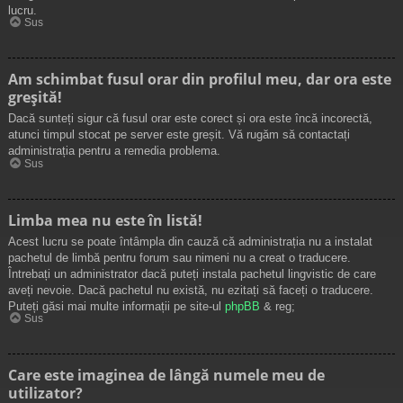
lucru.
Sus
Am schimbat fusul orar din profilul meu, dar ora este
greșită!
Dacă sunteți sigur că fusul orar este corect și ora este încă incorectă,
atunci timpul stocat pe server este greșit. Vă rugăm să contactați
administrația pentru a remedia problema.
Sus
Limba mea nu este în listă!
Acest lucru se poate întâmpla din cauză că administrația nu a instalat
pachetul de limbă pentru forum sau nimeni nu a creat o traducere.
Întrebați un administrator dacă puteți instala pachetul lingvistic de care
aveți nevoie. Dacă pachetul nu există, nu ezitați să faceți o traducere.
Puteți găsi mai multe informații pe site-ul
phpBB
& reg;
Sus
Care este imaginea de lângă numele meu de
utilizator?