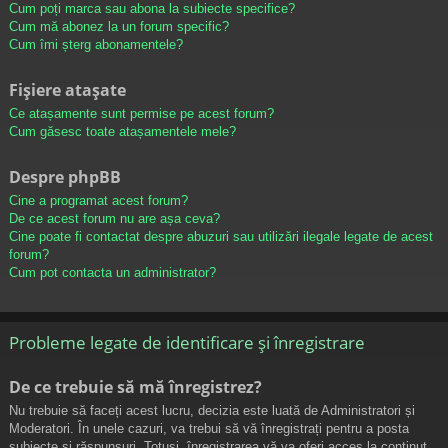
Cum poți marca sau abona la subiecte specifice?
Cum mă abonez la un forum specific?
Cum îmi șterg abonamentele?
Fișiere atașate
Ce atașamente sunt permise pe acest forum?
Cum găsesc toate atașamentele mele?
Despre phpBB
Cine a programat acest forum?
De ce acest forum nu are așa ceva?
Cine poate fi contactat despre abuzuri sau utilizări ilegale legate de acest
forum?
Cum pot contacta un administrator?
Probleme legate de identificare și înregistrare
De ce trebuie să mă înregistrez?
Nu trebuie să faceți acest lucru, decizia este luată de Administratori și
Moderatori. În unele cazuri, va trebui să vă înregistrați pentru a posta
subiecte și răspunsuri. Totuși, înregistrarea vă va oferi acces la conținut