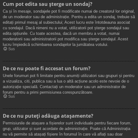
Cum pot edita sau șterge un sondaj?
Ca și în mesaje, sondajele pot fi modificate numai de creatorul lor original,
de un moderator sau de administrație. Pentru a edita un sondaj, trebuie să
editați primul mesaj al subiectului; Acest lucru este întotdeauna asociat
cu sondajul. Dacă nimeni nu a votat, utilizatorii pot șterge sondajul sau
edita opțiunile. Cu toate acestea, dacă un membru a votat, numai
moderatorii sau administratorii pot modifica sau șterge sondajul. Acest
lucru împiedică schimbarea sondajelor la jumătatea votului.
Sus
De ce nu poate fi accesat un forum?
Unele forumuri pot fi limitate pentru anumiți utilizatori sau grupuri și pentru
a vizualiza, citi, publica sau a lua o altă acțiune acolo este nevoie de o
autorizație specială. Contactați un moderator sau un administrator de
forum pentru a primi permisiunea corespunzătoare.
Sus
De ce nu puteți adăuga atașamente?
Permisiunile de atașare a fișierelor sunt individuale pentru fiecare forum,
grup, utilizator și sunt acordate de administrație. Poate că Administrația
nu vă permite să atașați fișiere în forumul în care vă aflați sau doar