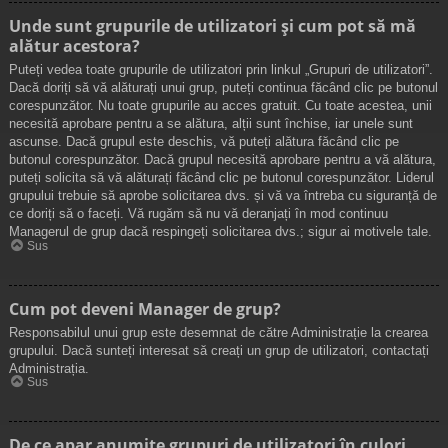
Unde sunt grupurile de utilizatori și cum pot să mă
alătur acestora?
Puteți vedea toate grupurile de utilizatori prin linkul „Grupuri de utilizatori”.
Dacă doriți să vă alăturați unui grup, puteți continua făcând clic pe butonul
corespunzător. Nu toate grupurile au acces gratuit. Cu toate acestea, unii
necesită aprobare pentru a se alătura, alții sunt închise, iar unele sunt
ascunse. Dacă grupul este deschis, vă puteți alătura făcând clic pe
butonul corespunzător. Dacă grupul necesită aprobare pentru a vă alătura,
puteți solicita să vă alăturați făcând clic pe butonul corespunzător. Liderul
grupului trebuie să aprobe solicitarea dvs. și vă va întreba cu siguranță de
ce doriți să o faceți. Vă rugăm să nu vă deranjați în mod continuu
Managerul de grup dacă respingeți solicitarea dvs.; sigur ai motivele tale.
Sus
Cum pot deveni Manager de grup?
Responsabilul unui grup este desemnat de către Administrație la crearea
grupului. Dacă sunteți interesat să creați un grup de utilizatori, contactați
Administrația.
Sus
De ce apar anumite grupuri de utilizatori în culori