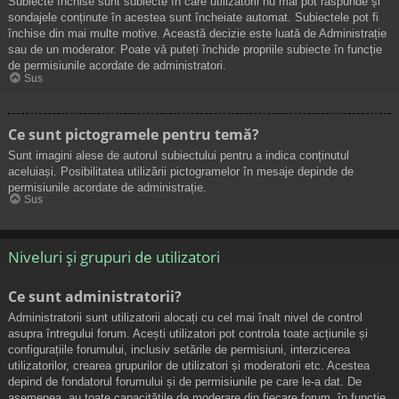
Subiecte închise sunt subiecte în care utilizatorii nu mai pot răspunde și
sondajele conținute în acestea sunt încheiate automat. Subiectele pot fi
închise din mai multe motive. Această decizie este luată de Administrație
sau de un moderator. Poate vă puteți închide propriile subiecte în funcție
de permisiunile acordate de administratori.
Sus
Ce sunt pictogramele pentru temă?
Sunt imagini alese de autorul subiectului pentru a indica conținutul
aceluiași. Posibilitatea utilizării pictogramelor în mesaje depinde de
permisiunile acordate de administrație.
Sus
Niveluri și grupuri de utilizatori
Ce sunt administratorii?
Administratorii sunt utilizatorii alocați cu cel mai înalt nivel de control
asupra întregului forum. Acești utilizatori pot controla toate acțiunile și
configurațiile forumului, inclusiv setările de permisiuni, interzicerea
utilizatorilor, crearea grupurilor de utilizatori și moderatorii etc. Acestea
depind de fondatorul forumului și de permisiunile pe care le-a dat. De
asemenea, au toate capacitățile de moderare din fiecare forum, în funcție