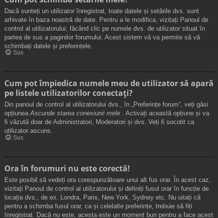
Dacă sunteți un utilizator înregistrat, toate datele și setările dvs. sunt
arhivate în baza noastră de date. Pentru a le modifica, vizitați Panoul de
control al utilizatorului; făcând clic pe numele dvs. de utilizator situat în
partea de sus a paginilor forumului. Acest sistem vă va permite să vă
schimbați datele și preferințele.
Sus
Cum pot împiedica numele meu de utilizator să apară
pe listele utilizatorilor conectați?
Din panoul de control al utilizatorului dvs., în „Preferințe forum”, veți găsi
opțiunea
Ascunde starea conexiunii mele
. Activați această opțiune și va
fi văzută doar de Administratori, Moderatori și dvs. Veți fi socotit ca
utilizator ascuns.
Sus
Ora în forumuri nu este corectă!
Este posibil să vedeți ora corespunzătoare unui alt fus orar. În acest caz,
vizitați Panoul de control al utilizatorului și definiți fusul orar în funcție de
locația dvs., de ex. Londra, Paris, New York, Sydney etc. Nu uitați că
pentru a schimba fusul orar, ca și celelalte preferințe, trebuie să fiți
înregistrat. Dacă nu este, acesta este un moment bun pentru a face acest