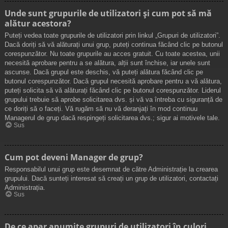
Unde sunt grupurile de utilizatori și cum pot să mă
alătur acestora?
Puteți vedea toate grupurile de utilizatori prin linkul „Grupuri de utilizatori”.
Dacă doriți să vă alăturați unui grup, puteți continua făcând clic pe butonul
corespunzător. Nu toate grupurile au acces gratuit. Cu toate acestea, unii
necesită aprobare pentru a se alătura, alții sunt închise, iar unele sunt
ascunse. Dacă grupul este deschis, vă puteți alătura făcând clic pe
butonul corespunzător. Dacă grupul necesită aprobare pentru a vă alătura,
puteți solicita să vă alăturați făcând clic pe butonul corespunzător. Liderul
grupului trebuie să aprobe solicitarea dvs. și vă va întreba cu siguranță de
ce doriți să o faceți. Vă rugăm să nu vă deranjați în mod continuu
Managerul de grup dacă respingeți solicitarea dvs.; sigur ai motivele tale.
Sus
Cum pot deveni Manager de grup?
Responsabilul unui grup este desemnat de către Administrație la crearea
grupului. Dacă sunteți interesat să creați un grup de utilizatori, contactați
Administrația.
Sus
De ce apar anumite grupuri de utilizatori în culori