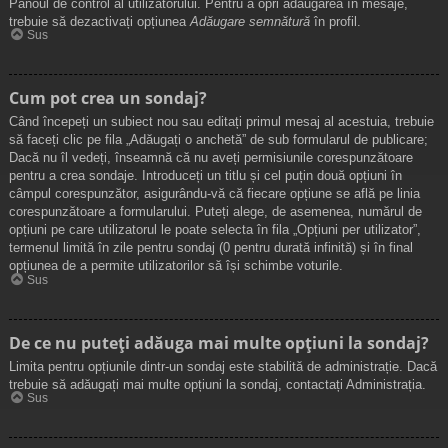
Panoul de control al utilizatorului. Pentru a opri adăugarea în mesaje,
trebuie să dezactivați opțiunea
Adăugare semnătură
în profil.
Sus
Cum pot crea un sondaj?
Când începeți un subiect nou sau editați primul mesaj al acestuia, trebuie
să faceți clic pe fila „Adăugați o anchetă” de sub formularul de publicare;
Dacă nu îl vedeți, înseamnă că nu aveți permisiunile corespunzătoare
pentru a crea sondaje. Introduceți un titlu și cel puțin două opțiuni în
câmpul corespunzător, asigurându-vă că fiecare opțiune se află pe linia
corespunzătoare a formularului. Puteți alege, de asemenea, numărul de
opțiuni pe care utilizatorul le poate selecta în fila „Opțiuni per utilizator”,
termenul limită în zile pentru sondaj (0 pentru durată infinită) și în final
opțiunea de a permite utilizatorilor să își schimbe voturile.
Sus
De ce nu puteți adăuga mai multe opțiuni la sondaj?
Limita pentru opțiunile dintr-un sondaj este stabilită de administrație. Dacă
trebuie să adăugați mai multe opțiuni la sondaj, contactați Administrația.
Sus