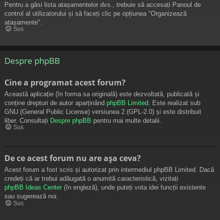
Pentru a găsi lista atașamentelor dvs., trebuie să accesați Panoul de
control al utilizatorului și să faceți clic pe opțiunea "Organizează
atașamente".
Sus
Despre phpBB
Cine a programat acest forum?
Această aplicație (în forma sa originală) este dezvoltată, publicată și
conține drepturi de autor aparținând
phpBB Limited
. Este realizat sub
GNU (General Public License) versiunea 2 (GPL-2.0) și este distribuit
liber. Consultați
Despre phpBB
pentru mai multe detalii.
Sus
De ce acest forum nu are așa ceva?
Acest forum a fost scris și autorizat prin intermediul phpBB Limited. Dacă
credeți că ar trebui adăugată o anumită caracteristică, vizitați
phpBB Ideas Center
(în engleză), unde puteți vota idei funcții existente
sau sugerează noi.
Sus