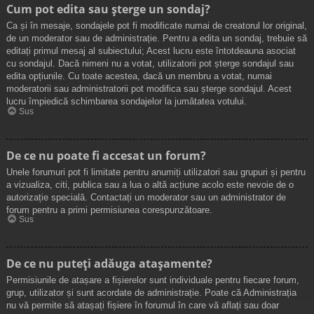
Cum pot edita sau șterge un sondaj?
Ca și în mesaje, sondajele pot fi modificate numai de creatorul lor original,
de un moderator sau de administrație. Pentru a edita un sondaj, trebuie să
editați primul mesaj al subiectului; Acest lucru este întotdeauna asociat
cu sondajul. Dacă nimeni nu a votat, utilizatorii pot șterge sondajul sau
edita opțiunile. Cu toate acestea, dacă un membru a votat, numai
moderatorii sau administratorii pot modifica sau șterge sondajul. Acest
lucru împiedică schimbarea sondajelor la jumătatea votului.
Sus
De ce nu poate fi accesat un forum?
Unele forumuri pot fi limitate pentru anumiți utilizatori sau grupuri și pentru
a vizualiza, citi, publica sau a lua o altă acțiune acolo este nevoie de o
autorizație specială. Contactați un moderator sau un administrator de
forum pentru a primi permisiunea corespunzătoare.
Sus
De ce nu puteți adăuga atașamente?
Permisiunile de atașare a fișierelor sunt individuale pentru fiecare forum,
grup, utilizator și sunt acordate de administrație. Poate că Administrația
nu vă permite să atașați fișiere în forumul în care vă aflați sau doar