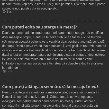
fiecare forum veți găsi o listă cu acțiunile permise. Exemplu: puteți posta
subiecte noi, puteți vota în sondaje etc.
Sus
Cum puteți edita sau șterge un mesaj?
Dacă nu sunteți administrator sau moderator, puteți șterge sau modifica
doar mesajele proprii. Pentru a le edita trebuie să faceți clic pe butonul
edit
(uneori această opțiune este valabilă doar pentru o anumită perioadă
de timp). Dacă cineva vă editează subiectul, veți găsi un text mic care să
indice că acesta a fost modificat și de câte ori a fost modificat. Nu apare
dacă a fost un moderator sau o administrație care a editat-o, deși editorul
își lasă de cele mai multe ori numele de utilizator și cauza ediției.
Utilizatorii normali nu vor putea să-și șteargă subiectele după ce cineva
le-a răspuns.
Sus
Cum puteți adăuga o semnătură la mesajul meu?
Pentru a adăuga o semnătură la mesajele tale, trebuie să o creezi în
Panoul de control al utilizatorului. Odată creată, activați opțiunea
Adăugare semnătură
atunci când postați un mesaj. Puteți atribui o
semnătură implicită tuturor mesajelor dvs. bifând caseta corectă din