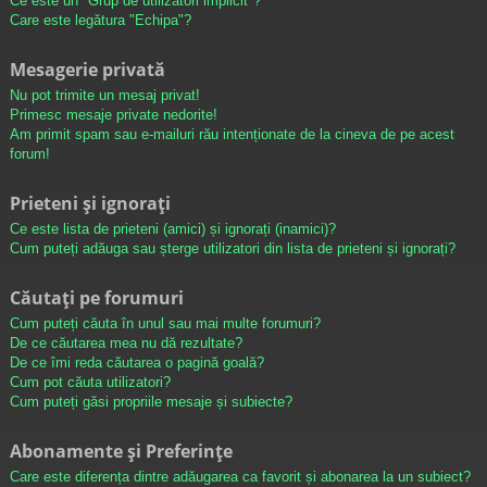
Ce este un "Grup de utilizatori implicit"?
Care este legătura "Echipa"?
Mesagerie privată
Nu pot trimite un mesaj privat!
Primesc mesaje private nedorite!
Am primit spam sau e-mailuri rău intenționate de la cineva de pe acest
forum!
Prieteni și ignorați
Ce este lista de prieteni (amici) și ignorați (inamici)?
Cum puteți adăuga sau șterge utilizatori din lista de prieteni și ignorați?
Căutați pe forumuri
Cum puteți căuta în unul sau mai multe forumuri?
De ce căutarea mea nu dă rezultate?
De ce îmi reda căutarea o pagină goală?
Cum pot căuta utilizatori?
Cum puteți găsi propriile mesaje și subiecte?
Abonamente și Preferințe
Care este diferența dintre adăugarea ca favorit și abonarea la un subiect?