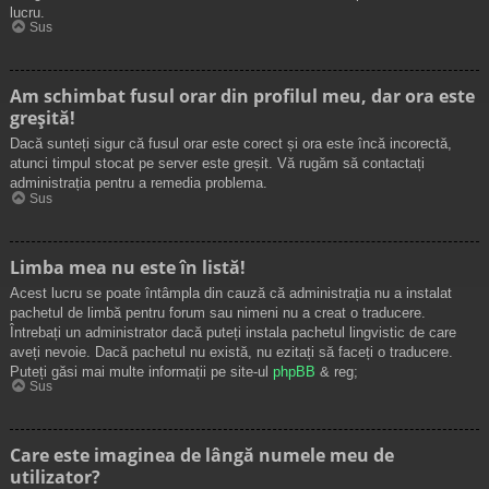
lucru.
Sus
Am schimbat fusul orar din profilul meu, dar ora este
greșită!
Dacă sunteți sigur că fusul orar este corect și ora este încă incorectă,
atunci timpul stocat pe server este greșit. Vă rugăm să contactați
administrația pentru a remedia problema.
Sus
Limba mea nu este în listă!
Acest lucru se poate întâmpla din cauză că administrația nu a instalat
pachetul de limbă pentru forum sau nimeni nu a creat o traducere.
Întrebați un administrator dacă puteți instala pachetul lingvistic de care
aveți nevoie. Dacă pachetul nu există, nu ezitați să faceți o traducere.
Puteți găsi mai multe informații pe site-ul
phpBB
& reg;
Sus
Care este imaginea de lângă numele meu de
utilizator?