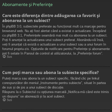
Abonamente și Preferințe
Care este diferența dintre adăugarea ca favorit și
abonarea la un subiect?
În phpBB 3.0, subiectele preferate au funcționat mult ca marcaje pentru
browserul web. Nu ați fost alertat când a existat o actualizare. Începând
cu phpBB 3.1, Preferințele seamănă mai mult cu abonarea la un subiect.
Poți fi anunțat la actualizarea unui subiect preferat. Abonându-vă însă,
veți fi anunțat că există o actualizare a unui subiect sau a unui forum în
forumul propriu-zis. Opțiunile de notificare pentru Preferințe și abonamente
pot fi setate în Panoul de control al utilizatorului, la „Preferințe forum”.
Sus
Cum poți marca sau abona la subiecte specifice?
Puteți marca sau abona la un subiect specific, făcând clic pe linkul
corespunzător din meniul „Instrumente pentru subiecte”, situat în partea
de sus și de jos a unui subiect de discuție.
Răspuns la o Subiectul cu opțiunea marcată „Notifica-mă când este trimis
un răspuns” se abonează și la acel subiect.
Sus