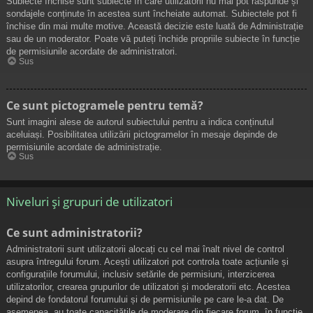
Subiecte închise sunt subiecte în care utilizatorii nu mai pot răspunde și
sondajele conținute în acestea sunt încheiate automat. Subiectele pot fi
închise din mai multe motive. Această decizie este luată de Administrație
sau de un moderator. Poate vă puteți închide propriile subiecte în funcție
de permisiunile acordate de administratori.
Sus
Ce sunt pictogramele pentru temă?
Sunt imagini alese de autorul subiectului pentru a indica conținutul
aceluiași. Posibilitatea utilizării pictogramelor în mesaje depinde de
permisiunile acordate de administrație.
Sus
Niveluri și grupuri de utilizatori
Ce sunt administratorii?
Administratorii sunt utilizatorii alocați cu cel mai înalt nivel de control
asupra întregului forum. Acești utilizatori pot controla toate acțiunile și
configurațiile forumului, inclusiv setările de permisiuni, interzicerea
utilizatorilor, crearea grupurilor de utilizatori și moderatorii etc. Acestea
depind de fondatorul forumului și de permisiunile pe care le-a dat. De
asemenea, au toate capacitățile de moderare din fiecare forum, în funcție