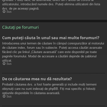
utilizatorului, introducând numele dvs. Puteți elimina utilizatorii din lista
dvs. de pe aceeași pagină.
Sus
Căutați pe forumuri
Cum puteți căuta în unul sau mai multe forumuri?
Introducerea unui termen de căutare în câmpul corespunzător al motorului
de căutare index, forum sau în subiecte. Puteți accesa căutări avansate
făcând clic pe linkul „Căutare avansată” care este disponibil pe toate
paginile forumului. Modul de accesare a căutării depinde de șablonul
utilizat.
Sus
De ce căutarea mea nu dă rezultate?
Probabil căutarea dvs. a fost foarte generală și include mulți termeni
obișnuiți care nu sunt indexați de phpBB. Fiți mai specific și folosiți
opțiunile disponibile în căutarea avansată.
Sus