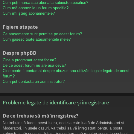
Cum poți marca sau abona la subiecte specifice?
Cum mă abonez la un forum specific?
Cum îmi șterg abonamentele?
Fișiere atașate
Ce atașamente sunt permise pe acest forum?
Cum găsesc toate atașamentele mele?
Despre phpBB
Cine a programat acest forum?
De ce acest forum nu are așa ceva?
Cine poate fi contactat despre abuzuri sau utilizări ilegale legate de acest
forum?
Cum pot contacta un administrator?
Probleme legate de identificare și înregistrare
De ce trebuie să mă înregistrez?
Nu trebuie să faceți acest lucru, decizia este luată de Administratori și
Moderatori. În unele cazuri, va trebui să vă înregistrați pentru a posta
subiecte și răspunsuri. Totuși, înregistrarea vă va oferi acces la conținut