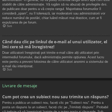
stabilit de către administrație. Vă rugăm să nu abuzați de privilegiile dvs.
de publicare doar pentru a vă crește rangul. Majoritatea forumurilor îl
consideră „spam”, nu îl tolerează, iar moderatorii sau administratorii vor
reduce numărul de postări, chiar luând măsuri mai drastice, cum ar fi
expulzarea de pe forum.
Sus
Când dau clic pe linkul de e-mail al unui utilizator, el
îmi cere să mă înregistrez!
Doar utilizatorii înregistrați pot trimite e-mail către alți utilizatori prin
intermediul forumului, dacă administrația permite opțiunea. Acest lucru
este pentru a preveni folosirea de către utilizatori anonimi a sistemului de
e-mail rău intenționat.
Sus
Livrare de mesaje
Cum pot crea un subiect nou sau trimite un răspuns?
Pentru a publica un subiect nou, faceți clic pe "Subiect nou". Pentru a
posta un răspuns la un subiect, faceți clic pe „Trimiteți răspuns”. Probabil
că trebuie să vă înregistrați înainte de a putea posta și răspunde. Sub