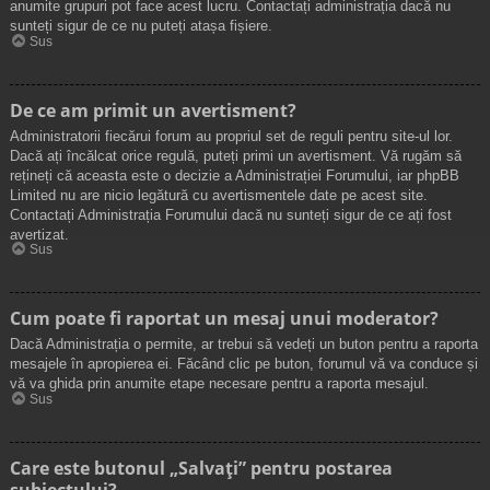
anumite grupuri pot face acest lucru. Contactați administrația dacă nu
sunteți sigur de ce nu puteți atașa fișiere.
Sus
De ce am primit un avertisment?
Administratorii fiecărui forum au propriul set de reguli pentru site-ul lor.
Dacă ați încălcat orice regulă, puteți primi un avertisment. Vă rugăm să
rețineți că aceasta este o decizie a Administrației Forumului, iar phpBB
Limited nu are nicio legătură cu avertismentele date pe acest site.
Contactați Administrația Forumului dacă nu sunteți sigur de ce ați fost
avertizat.
Sus
Cum poate fi raportat un mesaj unui moderator?
Dacă Administrația o permite, ar trebui să vedeți un buton pentru a raporta
mesajele în apropierea ei. Făcând clic pe buton, forumul vă va conduce și
vă va ghida prin anumite etape necesare pentru a raporta mesajul.
Sus
Care este butonul „Salvați” pentru postarea
subiectului?