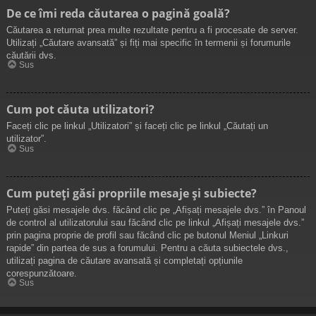
De ce îmi reda căutarea o pagină goală?
Căutarea a returnat prea multe rezultate pentru a fi procesate de server.
Utilizați „Căutare avansată” și fiți mai specific în termenii și forumurile
căutării dvs.
Sus
Cum pot căuta utilizatori?
Faceți clic pe linkul „Utilizatori” și faceți clic pe linkul „Căutați un
utilizator”.
Sus
Cum puteți găsi propriile mesaje și subiecte?
Puteți găsi mesajele dvs. făcând clic pe „Afișați mesajele dvs.” în Panoul
de control al utilizatorului sau făcând clic pe linkul „Afișați mesajele dvs.”
prin pagina proprie de profil sau făcând clic pe butonul Meniul „Linkuri
rapide” din partea de sus a forumului. Pentru a căuta subiectele dvs.,
utilizați pagina de căutare avansată și completați opțiunile
corespunzătoare.
Sus