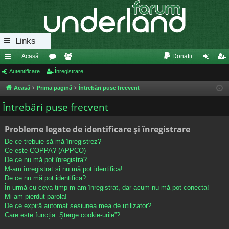
Links
Acasă
Donatii
eg
Autentificare
or
Înregistrare
e
ut
nr
ăt
u
m
en
eg
Acasă
Prima pagină
Întrebări puse frecvent
uri
m
bri
tifi
ist
Întrebări puse frecvent
ra
uri
ca
ra
Probleme legate de identificare și înregistrare
pi
re
re
De ce trebuie să mă înregistrez?
de
Ce este COPPA? (APPCO)
De ce nu mă pot înregistra?
M-am înregistrat și nu mă pot identifica!
De ce nu mă pot identifica?
În urmă cu ceva timp m-am înregistrat, dar acum nu mă pot conecta!
Mi-am pierdut parola!
De ce expiră automat sesiunea mea de utilizator?
Care este funcția „Șterge cookie-urile”?