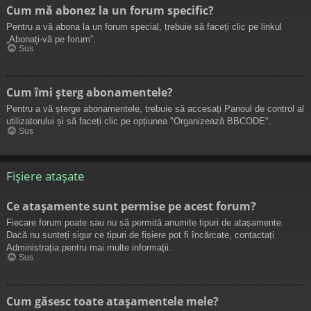
Cum mă abonez la un forum specific?
Pentru a vă abona la un forum special, trebuie să faceți clic pe linkul
„Abonați-vă pe forum”.
Sus
Cum îmi șterg abonamentele?
Pentru a vă șterge abonamentele, trebuie să accesați Panoul de control al
utilizatorului și să faceți clic pe opțiunea "Organizează BBCODE".
Sus
Fișiere atașate
Ce atașamente sunt permise pe acest forum?
Fiecare forum poate sau nu să permită anumite tipuri de atașamente.
Dacă nu sunteți sigur ce tipuri de fișiere pot fi încărcate, contactați
Administrația pentru mai multe informații.
Sus
Cum găsesc toate atașamentele mele?