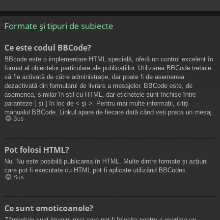
Formate și tipuri de subiecte
Ce este codul BBCode?
BBcode este o implementare HTML specială, oferă un control excelent în
format al obiectelor particulare ale publicațiilor. Utilizarea BBCode trebuie
să fie activată de către administrație, dar poate fi de asemenea
dezactivată din formularul de livrare a mesajelor. BBCode este, de
asemenea, similar în stil cu HTML, dar etichetele sunt închise între
paranteze [ și ] în loc de < şi >. Pentru mai multe informații, citiți
manualul BBCode. Linkul apare de fiecare dată când veți posta un mesaj.
Sus
Pot folosi HTML?
Nu. Nu este posibilă publicarea în HTML. Multe dintre formate și acțiuni
care pot fi executate cu HTML pot fi aplicate utilizând BBCodes.
Sus
Ce sunt emoticoanele?
Zâmbetele sunt imagini mici care pot fi folosite pentru a exprima un