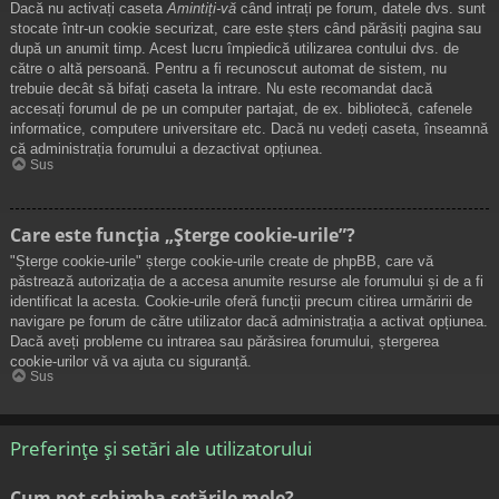
Dacă nu activați caseta
Amintiți-vă
când intrați pe forum, datele dvs. sunt
stocate într-un cookie securizat, care este șters când părăsiți pagina sau
după un anumit timp. Acest lucru împiedică utilizarea contului dvs. de
către o altă persoană. Pentru a fi recunoscut automat de sistem, nu
trebuie decât să bifați caseta la intrare. Nu este recomandat dacă
accesați forumul de pe un computer partajat, de ex. bibliotecă, cafenele
informatice, computere universitare etc. Dacă nu vedeți caseta, înseamnă
că administrația forumului a dezactivat opțiunea.
Sus
Care este funcția „Șterge cookie-urile”?
"Șterge cookie-urile" șterge cookie-urile create de phpBB, care vă
păstrează autorizația de a accesa anumite resurse ale forumului și de a fi
identificat la acesta. Cookie-urile oferă funcții precum citirea urmăririi de
navigare pe forum de către utilizator dacă administrația a activat opțiunea.
Dacă aveți probleme cu intrarea sau părăsirea forumului, ștergerea
cookie-urilor vă va ajuta cu siguranță.
Sus
Preferințe și setări ale utilizatorului
Cum pot schimba setările mele?