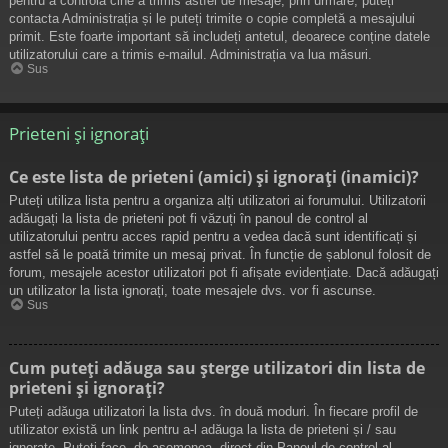
pentru a controla cine a trimis astfel de mesaje, prin urmare, puteți
contacta Administrația și le puteți trimite o copie completă a mesajului
primit. Este foarte important să includeți antetul, deoarece conține datele
utilizatorului care a trimis e-mailul. Administrația va lua măsuri.
Sus
Prieteni și ignorați
Ce este lista de prieteni (amici) și ignorați (inamici)?
Puteți utiliza lista pentru a organiza alți utilizatori ai forumului. Utilizatorii
adăugați la lista de prieteni pot fi văzuți în panoul de control al
utilizatorului pentru acces rapid pentru a vedea dacă sunt identificați și
astfel să le poată trimite un mesaj privat. În funcție de șablonul folosit de
forum, mesajele acestor utilizatori pot fi afișate evidențiate. Dacă adăugați
un utilizator la lista ignorați, toate mesajele dvs. vor fi ascunse.
Sus
Cum puteți adăuga sau șterge utilizatori din lista de
prieteni și ignorați?
Puteți adăuga utilizatori la lista dvs. în două moduri. În fiecare profil de
utilizator există un link pentru a-l adăuga la lista de prieteni și / sau
ignorate. Puteți face, de asemenea, direct din Panoul de control al