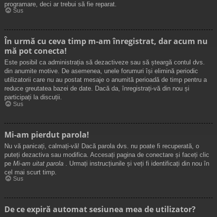
programare, deci ar trebui să fie reparat.
Sus
În urmă cu ceva timp m-am înregistrat, dar acum nu
mă pot conecta!
Este posibil ca administrația să dezactiveze sau să șteargă contul dvs.
din anumite motive. De asemenea, unele forumuri își elimină periodic
utilizatorii care nu au postat mesaje o anumită perioadă de timp pentru a
reduce greutatea bazei de date. Dacă da, înregistrați-vă din nou și
participați la discuții.
Sus
Mi-am pierdut parola!
Nu vă panicați, calmați-vă! Dacă parola dvs. nu poate fi recuperată, o
puteți dezactiva sau modifica. Accesați pagina de conectare și faceți clic
pe
Mi-am uitat parola
. Urmați instrucțiunile și veți fi identificați din nou în
cel mai scurt timp.
Sus
De ce expiră automat sesiunea mea de utilizator?