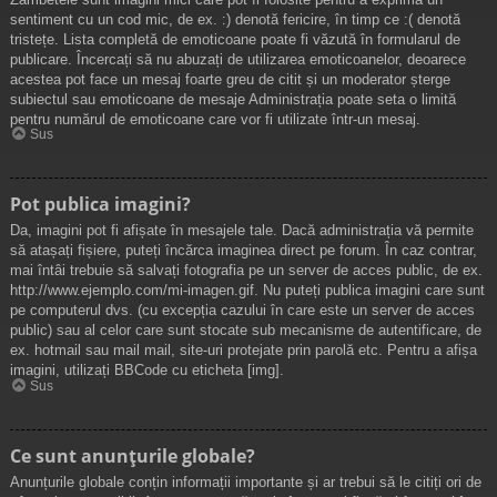
sentiment cu un cod mic, de ex. :) denotă fericire, în timp ce :( denotă
tristețe. Lista completă de emoticoane poate fi văzută în formularul de
publicare. Încercați să nu abuzați de utilizarea emoticoanelor, deoarece
acestea pot face un mesaj foarte greu de citit și un moderator șterge
subiectul sau emoticoane de mesaje Administrația poate seta o limită
pentru numărul de emoticoane care vor fi utilizate într-un mesaj.
Sus
Pot publica imagini?
Da, imagini pot fi afișate în mesajele tale. Dacă administrația vă permite
să atașați fișiere, puteți încărca imaginea direct pe forum. În caz contrar,
mai întâi trebuie să salvați fotografia pe un server de acces public, de ex.
http://www.ejemplo.com/mi-imagen.gif. Nu puteți publica imagini care sunt
pe computerul dvs. (cu excepția cazului în care este un server de acces
public) sau al celor care sunt stocate sub mecanisme de autentificare, de
ex. hotmail sau mail mail, site-uri protejate prin parolă etc. Pentru a afișa
imagini, utilizați BBCode cu eticheta [img].
Sus
Ce sunt anunţurile globale?
Anunțurile globale conțin informații importante și ar trebui să le citiți ori de