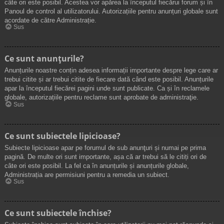
câte ori este posibil. Acestea vor apărea la începutul fiecărui forum și în
Panoul de control al utilizatorului. Autorizațiile pentru anunțuri globale sunt
acordate de către Administrație.
Sus
Ce sunt anunţurile?
Anunțurile noastre conțin adesea informații importante despre lege care ar
trebui citite și ar trebui citite de fiecare dată când este posibil. Anunțurile
apar la începutul fiecărei pagini unde sunt publicate. Ca și în reclamele
globale, autorizațiile pentru reclame sunt aprobate de administraţie.
Sus
Ce sunt subiectele lipicioase?
Subiecte lipicioase apar pe forumul de sub anunţuri și numai pe prima
pagină. De multe ori sunt importante, așa că ar trebui să le citiți ori de
câte ori este posibil. La fel ca în anunțurile și anunțurile globale,
Administrația are permisiuni pentru a remedia un subiect.
Sus
Ce sunt subiectele închise?