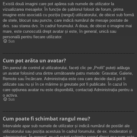
Există două imagini care pot apărea sub numele de utilizator la
vizualizarea mesajelor. În funcție de șablonul folosit de forum, prima
imagine este asociată cu poziția (rangul) utilizatorului, de obicei sub formă
de stele, blocuri sau puncte, care indică numărul de mesaje postate de
dvs. sau starea dvs. în cadrul forumului. A doua, de obicei o imagine mai
mare, este cunoscută drept avatar și este, în general, unică sau
personală pentru fiecare utilizator.
Sus
Cum pot arăta un avatar?
Din panoul de control al utilizatorului, faceți clic pe „Profil” puteți adăuga
un avatar folosind una dintre următoarele patru metode: Gravatar, Galerie,
Remote sau Încărcare. Administrația este cea care decide dacă pot fi
utilizate sau nu și în ce mărime și greutate pot fi publicate. În cazul în
care opțiunea avatar nu este disponibilă, contactați Administrația pentru a
o activa.
Sus
Cum poate fi schimbat rangul meu?
Intervalele apar sub numele de utilizator și indică numărul de postări ale
utilizatorului sau poziția acestuia în cadrul forumului, de ex. moderatori și
administratori. În general, nu vă puteți schimba rangul direct așa cum este