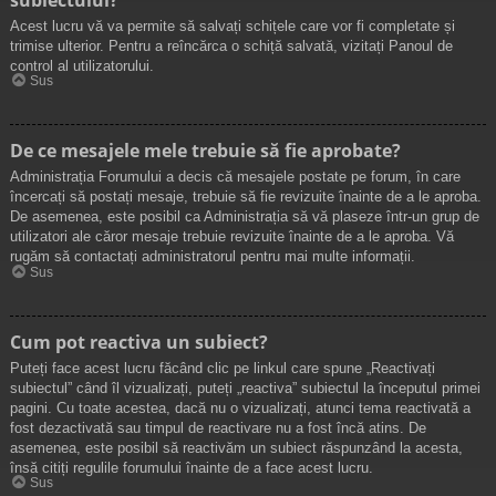
Acest lucru vă va permite să salvați schițele care vor fi completate și
trimise ulterior. Pentru a reîncărca o schiță salvată, vizitați Panoul de
control al utilizatorului.
Sus
De ce mesajele mele trebuie să fie aprobate?
Administrația Forumului a decis că mesajele postate pe forum, în care
încercați să postați mesaje, trebuie să fie revizuite înainte de a le aproba.
De asemenea, este posibil ca Administrația să vă plaseze într-un grup de
utilizatori ale căror mesaje trebuie revizuite înainte de a le aproba. Vă
rugăm să contactați administratorul pentru mai multe informații.
Sus
Cum pot reactiva un subiect?
Puteți face acest lucru făcând clic pe linkul care spune „Reactivați
subiectul” când îl vizualizați, puteți „reactiva” subiectul la începutul primei
pagini. Cu toate acestea, dacă nu o vizualizați, atunci tema reactivată a
fost dezactivată sau timpul de reactivare nu a fost încă atins. De
asemenea, este posibil să reactivăm un subiect răspunzând la acesta,
însă citiți regulile forumului înainte de a face acest lucru.
Sus