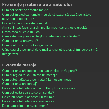
Preferințe și setări ale utilizatorului
Cum pot schimba setările mele?
Cum pot împiedica numele meu de utilizator să apară pe listele
utilizatorilor conectați?
Ora în forumuri nu este corectă!
Am schimbat fusul orar din profilul meu, dar ora este greșită!
Limba mea nu este în listă!
Care este imaginea de lângă numele meu de utilizator?
Cum pot arăta un avatar?
Cum poate fi schimbat rangul meu?
Când dau clic pe linkul de e-mail al unui utilizator, el îmi cere să mă
înregistrez!
Livrare de mesaje
Cum pot crea un subiect nou sau trimite un răspuns?
Cum puteți edita sau șterge un mesaj?
Cum puteți adăuga o semnătură la mesajul meu?
Cum pot crea un sondaj?
De ce nu puteți adăuga mai multe opțiuni la sondaj?
Cum pot edita sau șterge un sondaj?
De ce nu poate fi accesat un forum?
De ce nu puteți adăuga atașamente?
De ce am primit un avertisment?