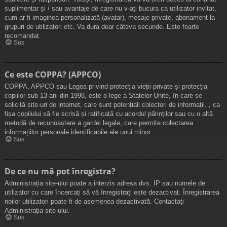
suplimentar și / sau avantaje de care nu v-ați bucura ca utilizator invitat,
cum ar fi imaginea personalizată (avatar), mesaje private, abonament la
grupuri de utilizatori etc. Va dura doar câteva secunde. Este foarte
recomandat.
Sus
Ce este COPPA? (APPCO)
COPPA, APPCO sau Legea privind protecția vieții private și protecția
copiilor sub 13 ani din 1998, este o lege a Statelor Unite, în care se
solicită site-uri de internet, care sunt potențiali colectori de informații. , ca
fișa copilului să fie scrisă și ratificată cu acordul părinților sau cu o altă
metodă de recunoaștere a gardei legale, care permite colectarea
informațiilor personale identificabile ale unui minor.
Sus
De ce nu mă pot înregistra?
Administrația site-ului poate a interzis adresa dvs. IP sau numele de
utilizator cu care încercați să vă înregistrați este dezactivat. Înregistrarea
noilor utilizatori poate fi de asemenea dezactivată. Contactați
Administrația site-ului.
Sus