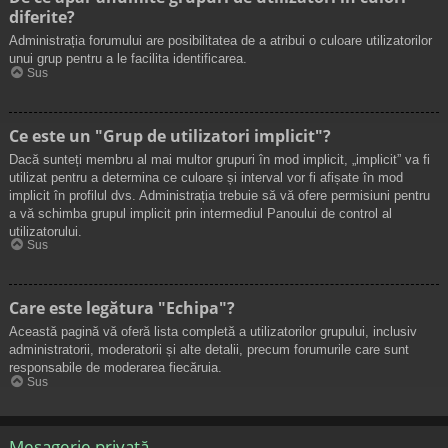
diferite?
Administrația forumului are posibilitatea de a atribui o culoare utilizatorilor
unui grup pentru a le facilita identificarea.
Sus
Ce este un "Grup de utilizatori implicit"?
Dacă sunteți membru al mai multor grupuri în mod implicit, „implicit” va fi
utilizat pentru a determina ce culoare și interval vor fi afișate în mod
implicit în profilul dvs. Administrația trebuie să vă ofere permisiuni pentru
a vă schimba grupul implicit prin intermediul Panoului de control al
utilizatorului.
Sus
Care este legătura "Echipa"?
Această pagină vă oferă lista completă a utilizatorilor grupului, inclusiv
administratorii, moderatorii și alte detalii, precum forumurile care sunt
responsabile de moderarea fiecăruia.
Sus
Mesagerie privată