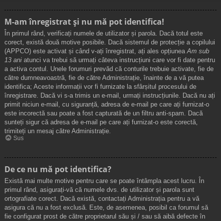
M-am înregistrat și nu mă pot identifica!
În primul rând, verificați numele de utilizator și parola. Dacă totul este
corect, există două motive posibile. Dacă sistemul de protecție a copilului
(APPCO) este activat și când v-ați înregistrat, ați ales opțiunea
Am sub
13 ani
atunci va trebui să urmați câteva instrucțiuni care vor fi date pentru
a activa contul. Unele forumuri prevăd că conturile trebuie activate, fie de
către dumneavoastră, fie de către Administrație, înainte de a vă putea
identifica; Aceste informații vor fi furnizate la sfârșitul procesului de
înregistrare. Dacă vi s-a trimis un e-mail, urmați instrucțiunile. Dacă nu ați
primit niciun e-mail, cu siguranță, adresa de e-mail pe care ați furnizat-o
este incorectă sau poate a fost capturată de un filtru anti-spam. Dacă
sunteți sigur că adresa de e-mail pe care ați furnizat-o este corectă,
trimiteți un mesaj către Administrație.
Sus
De ce nu mă pot identifica?
Există mai multe motive pentru care se poate întâmpla acest lucru. În
primul rând, asigurați-vă că numele dvs. de utilizator și parola sunt
ortografiate corect. Dacă există, contactați Administrația pentru a vă
asigura că nu a fost exclusă. Este, de asemenea, posibil ca forumul să
fie configurat prost de către proprietarul său și / sau să aibă defecte în