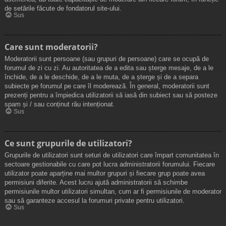
de setările făcute de fondatorul site-ului.
Sus
Care sunt moderatorii?
Moderatorii sunt persoane (sau grupuri de persoane) care se ocupă de
forumul de zi cu zi. Au autoritatea de a edita sau șterge mesaje, de a le
închide, de a le deschide, de a le muta, de a șterge și de a separa
subiecte pe forumul pe care îl moderează. În general, moderatorii sunt
prezenți pentru a împiedica utilizatorii să iasă din subiect sau să posteze
spam și / sau conținut rău intenționat.
Sus
Ce sunt grupurile de utilizatori?
Grupurile de utilizatori sunt seturi de utilizatori care împart comunitatea în
sectoare gestionabile cu care pot lucra administratorii forumului. Fiecare
utilizator poate aparține mai multor grupuri și fiecare grup poate avea
permisiuni diferite. Acest lucru ajută administratorii să schimbe
permisiunile multor utilizatori simultan, cum ar fi permisiunile de moderator
sau să garanteze accesul la forumuri private pentru utilizatori.
Sus