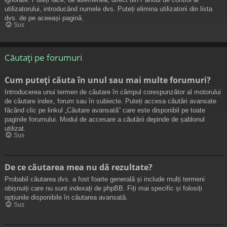
utilizatorului, introducând numele dvs. Puteți elimina utilizatorii din lista
dvs. de pe aceeași pagină.
Sus
Căutați pe forumuri
Cum puteți căuta în unul sau mai multe forumuri?
Introducerea unui termen de căutare în câmpul corespunzător al motorului
de căutare index, forum sau în subiecte. Puteți accesa căutări avansate
făcând clic pe linkul „Căutare avansată” care este disponibil pe toate
paginile forumului. Modul de accesare a căutării depinde de șablonul
utilizat.
Sus
De ce căutarea mea nu dă rezultate?
Probabil căutarea dvs. a fost foarte generală și include mulți termeni
obișnuiți care nu sunt indexați de phpBB. Fiți mai specific și folosiți
opțiunile disponibile în căutarea avansată.
Sus