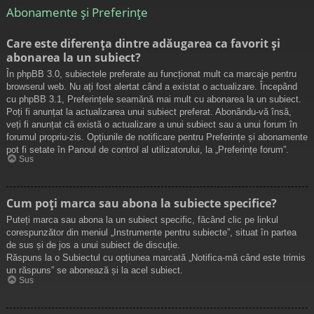
Abonamente și Preferințe
Care este diferența dintre adăugarea ca favorit și
abonarea la un subiect?
În phpBB 3.0, subiectele preferate au funcționat mult ca marcaje pentru
browserul web. Nu ați fost alertat când a existat o actualizare. Începând
cu phpBB 3.1, Preferințele seamănă mai mult cu abonarea la un subiect.
Poți fi anunțat la actualizarea unui subiect preferat. Abonându-vă însă,
veți fi anunțat că există o actualizare a unui subiect sau a unui forum în
forumul propriu-zis. Opțiunile de notificare pentru Preferințe și abonamente
pot fi setate în Panoul de control al utilizatorului, la „Preferințe forum”.
Sus
Cum poți marca sau abona la subiecte specifice?
Puteți marca sau abona la un subiect specific, făcând clic pe linkul
corespunzător din meniul „Instrumente pentru subiecte”, situat în partea
de sus și de jos a unui subiect de discuție.
Răspuns la o Subiectul cu opțiunea marcată „Notifica-mă când este trimis
un răspuns” se abonează și la acel subiect.
Sus