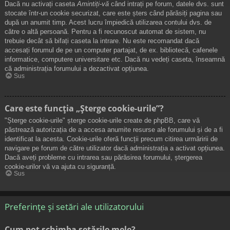
Dacă nu activați caseta
Amintiți-vă
când intrați pe forum, datele dvs. sunt
stocate într-un cookie securizat, care este șters când părăsiți pagina sau
după un anumit timp. Acest lucru împiedică utilizarea contului dvs. de
către o altă persoană. Pentru a fi recunoscut automat de sistem, nu
trebuie decât să bifați caseta la intrare. Nu este recomandat dacă
accesați forumul de pe un computer partajat, de ex. bibliotecă, cafenele
informatice, computere universitare etc. Dacă nu vedeți caseta, înseamnă
că administrația forumului a dezactivat opțiunea.
Sus
Care este funcția „Șterge cookie-urile”?
"Șterge cookie-urile" șterge cookie-urile create de phpBB, care vă
păstrează autorizația de a accesa anumite resurse ale forumului și de a fi
identificat la acesta. Cookie-urile oferă funcții precum citirea urmăririi de
navigare pe forum de către utilizator dacă administrația a activat opțiunea.
Dacă aveți probleme cu intrarea sau părăsirea forumului, ștergerea
cookie-urilor vă va ajuta cu siguranță.
Sus
Preferințe și setări ale utilizatorului
Cum pot schimba setările mele?