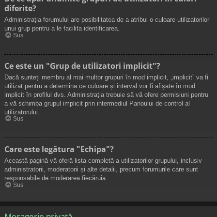
diferite?
Administrația forumului are posibilitatea de a atribui o culoare utilizatorilor
unui grup pentru a le facilita identificarea.
Sus
Ce este un "Grup de utilizatori implicit"?
Dacă sunteți membru al mai multor grupuri în mod implicit, „implicit” va fi
utilizat pentru a determina ce culoare și interval vor fi afișate în mod
implicit în profilul dvs. Administrația trebuie să vă ofere permisiuni pentru
a vă schimba grupul implicit prin intermediul Panoului de control al
utilizatorului.
Sus
Care este legătura "Echipa"?
Această pagină vă oferă lista completă a utilizatorilor grupului, inclusiv
administratorii, moderatorii și alte detalii, precum forumurile care sunt
responsabile de moderarea fiecăruia.
Sus
Mesagerie privată