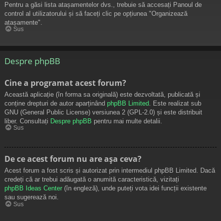
Pentru a găsi lista atașamentelor dvs., trebuie să accesați Panoul de
control al utilizatorului și să faceți clic pe opțiunea "Organizează
atașamente".
Sus
Despre phpBB
Cine a programat acest forum?
Această aplicație (în forma sa originală) este dezvoltată, publicată și
conține drepturi de autor aparținând
phpBB Limited
. Este realizat sub
GNU (General Public License) versiunea 2 (GPL-2.0) și este distribuit
liber. Consultați
Despre phpBB
pentru mai multe detalii.
Sus
De ce acest forum nu are așa ceva?
Acest forum a fost scris și autorizat prin intermediul phpBB Limited. Dacă
credeți că ar trebui adăugată o anumită caracteristică, vizitați
phpBB Ideas Center
(în engleză), unde puteți vota idei funcții existente
sau sugerează noi.
Sus