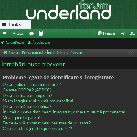
Links
Acasă
Donatii
eg
Autentificare
or
Înregistrare
e
ut
nr
ăt
u
m
en
eg
Acasă
Prima pagină
Întrebări puse frecvent
uri
m
bri
tifi
ist
Întrebări puse frecvent
ra
uri
ca
ra
Probleme legate de identificare și înregistrare
pi
re
re
De ce trebuie să mă înregistrez?
de
Ce este COPPA? (APPCO)
De ce nu mă pot înregistra?
M-am înregistrat și nu mă pot identifica!
De ce nu mă pot identifica?
În urmă cu ceva timp m-am înregistrat, dar acum nu mă pot conecta!
Mi-am pierdut parola!
De ce expiră automat sesiunea mea de utilizator?
Care este funcția „Șterge cookie-urile”?