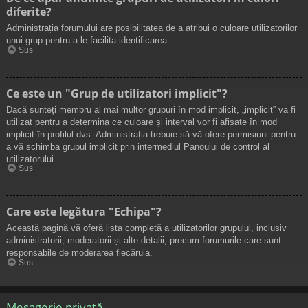
diferite?
Administrația forumului are posibilitatea de a atribui o culoare utilizatorilor
unui grup pentru a le facilita identificarea.
Sus
Ce este un "Grup de utilizatori implicit"?
Dacă sunteți membru al mai multor grupuri în mod implicit, „implicit” va fi
utilizat pentru a determina ce culoare și interval vor fi afișate în mod
implicit în profilul dvs. Administrația trebuie să vă ofere permisiuni pentru
a vă schimba grupul implicit prin intermediul Panoului de control al
utilizatorului.
Sus
Care este legătura "Echipa"?
Această pagină vă oferă lista completă a utilizatorilor grupului, inclusiv
administratorii, moderatorii și alte detalii, precum forumurile care sunt
responsabile de moderarea fiecăruia.
Sus
Mesagerie privată