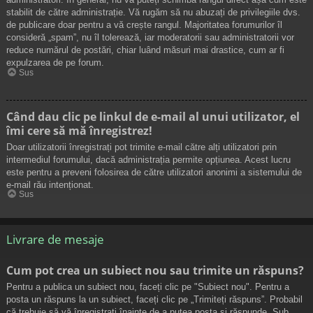
stabilit de către administrație. Vă rugăm să nu abuzați de privilegiile dvs.
de publicare doar pentru a vă crește rangul. Majoritatea forumurilor îl
consideră „spam”, nu îl tolerează, iar moderatorii sau administratorii vor
reduce numărul de postări, chiar luând măsuri mai drastice, cum ar fi
expulzarea de pe forum.
Sus
Când dau clic pe linkul de e-mail al unui utilizator, el
îmi cere să mă înregistrez!
Doar utilizatorii înregistrați pot trimite e-mail către alți utilizatori prin
intermediul forumului, dacă administrația permite opțiunea. Acest lucru
este pentru a preveni folosirea de către utilizatori anonimi a sistemului de
e-mail rău intenționat.
Sus
Livrare de mesaje
Cum pot crea un subiect nou sau trimite un răspuns?
Pentru a publica un subiect nou, faceți clic pe "Subiect nou". Pentru a
posta un răspuns la un subiect, faceți clic pe „Trimiteți răspuns”. Probabil
că trebuie să vă înregistrați înainte de a putea posta și răspunde. Sub