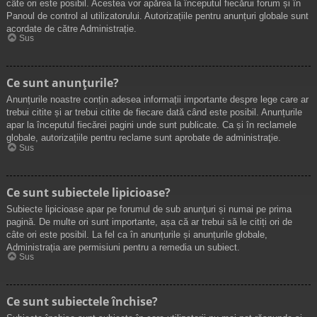
câte ori este posibil. Acestea vor apărea la începutul fiecărui forum și în
Panoul de control al utilizatorului. Autorizațiile pentru anunțuri globale sunt
acordate de către Administrație.
Sus
Ce sunt anunţurile?
Anunțurile noastre conțin adesea informații importante despre lege care ar
trebui citite și ar trebui citite de fiecare dată când este posibil. Anunțurile
apar la începutul fiecărei pagini unde sunt publicate. Ca și în reclamele
globale, autorizațiile pentru reclame sunt aprobate de administraţie.
Sus
Ce sunt subiectele lipicioase?
Subiecte lipicioase apar pe forumul de sub anunţuri și numai pe prima
pagină. De multe ori sunt importante, așa că ar trebui să le citiți ori de
câte ori este posibil. La fel ca în anunțurile și anunțurile globale,
Administrația are permisiuni pentru a remedia un subiect.
Sus
Ce sunt subiectele închise?