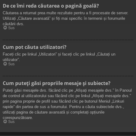
De ce îmi reda căutarea o pagină goală?
Căutarea a returnat prea multe rezultate pentru a fi procesate de server.
Utilizați „Căutare avansată” și fiți mai specific în termenii și forumurile
căutării dvs.
Sus
Cum pot căuta utilizatori?
Faceți clic pe linkul „Utilizatori” și faceți clic pe linkul „Căutați un
utilizator”.
Sus
Cum puteți găsi propriile mesaje și subiecte?
Puteți găsi mesajele dvs. făcând clic pe „Afișați mesajele dvs.” în Panoul
de control al utilizatorului sau făcând clic pe linkul „Afișați mesajele dvs.”
prin pagina proprie de profil sau făcând clic pe butonul Meniul „Linkuri
rapide” din partea de sus a forumului. Pentru a căuta subiectele dvs.,
utilizați pagina de căutare avansată și completați opțiunile
corespunzătoare.
Sus