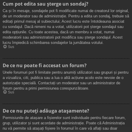
Cum pot edita sau șterge un sondaj?
Ca și în mesaje, sondajele pot fi modificate numai de creatorul lor original,
de un moderator sau de administrație. Pentru a edita un sondaj, trebuie să
editați primul mesaj al subiectului; Acest lucru este întotdeauna asociat
cu sondajul. Dacă nimeni nu a votat, utilizatorii pot șterge sondajul sau
edita opțiunile. Cu toate acestea, dacă un membru a votat, numai
moderatorii sau administratorii pot modifica sau șterge sondajul. Acest
lucru împiedică schimbarea sondajelor la jumătatea votului.
Sus
De ce nu poate fi accesat un forum?
Unele forumuri pot fi limitate pentru anumiți utilizatori sau grupuri și pentru
a vizualiza, citi, publica sau a lua o altă acțiune acolo este nevoie de o
autorizație specială. Contactați un moderator sau un administrator de
forum pentru a primi permisiunea corespunzătoare.
Sus
De ce nu puteți adăuga atașamente?
Permisiunile de atașare a fișierelor sunt individuale pentru fiecare forum,
grup, utilizator și sunt acordate de administrație. Poate că Administrația
nu vă permite să atașați fișiere în forumul în care vă aflați sau doar