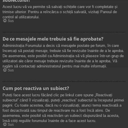
Acest lucru vă va permite să salvați schițele care vor fi completate și
trimise ulterior. Pentru a reîncărca o schiță salvată, vizitați Panoul de
control al utilizatorului.
Sus
De ce mesajele mele trebuie să fie aprobate?
Administrația Forumului a decis că mesajele postate pe forum, în care
încercați să postați mesaje, trebuie să fie revizuite înainte de a le aproba.
De asemenea, este posibil ca Administrația să vă plaseze într-un grup de
utilizatori ale căror mesaje trebuie revizuite înainte de a le aproba. Vă
rugăm să contactați administratorul pentru mai multe informații.
Sus
Cum pot reactiva un subiect?
Puteți face acest lucru făcând clic pe linkul care spune „Reactivați
subiectul” când îl vizualizați, puteți „reactiva” subiectul la începutul primei
pagini. Cu toate acestea, dacă nu o vizualizați, atunci tema reactivată a
fost dezactivată sau timpul de reactivare nu a fost încă atins. De
asemenea, este posibil să reactivăm un subiect răspunzând la acesta,
însă citiți regulile forumului înainte de a face acest lucru.
Sus