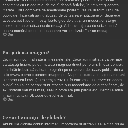
sentiment cu un cod mic, de ex. :) denotă fericire, în timp ce :( denotă
tristețe. Lista completă de emoticoane poate fi văzută în formularul de
publicare. Încercați să nu abuzați de utilizarea emoticoanelor, deoarece
acestea pot face un mesaj foarte greu de citit și un moderator șterge
subiectul sau emoticoane de mesaje Administrația poate seta o limită
pentru numărul de emoticoane care vor fi utilizate într-un mesaj.
Sus
Pot publica imagini?
Da, imagini pot fi afișate în mesajele tale. Dacă administrația vă permite
să atașați fișiere, puteți încărca imaginea direct pe forum. În caz contrar,
mai întâi trebuie să salvați fotografia pe un server de acces public, de ex.
http://www.ejemplo.com/mi-imagen.gif. Nu puteți publica imagini care sunt
pe computerul dvs. (cu excepția cazului în care este un server de acces
public) sau al celor care sunt stocate sub mecanisme de autentificare, de
ex. hotmail sau mail mail, site-uri protejate prin parolă etc. Pentru a afișa
imagini, utilizați BBCode cu eticheta [img].
Sus
Ce sunt anunţurile globale?
Anunțurile globale conțin informații importante și ar trebui să le citiți ori de