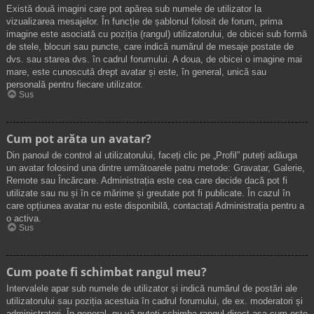
Există două imagini care pot apărea sub numele de utilizator la
vizualizarea mesajelor. În funcție de șablonul folosit de forum, prima
imagine este asociată cu poziția (rangul) utilizatorului, de obicei sub formă
de stele, blocuri sau puncte, care indică numărul de mesaje postate de
dvs. sau starea dvs. în cadrul forumului. A doua, de obicei o imagine mai
mare, este cunoscută drept avatar și este, în general, unică sau
personală pentru fiecare utilizator.
Sus
Cum pot arăta un avatar?
Din panoul de control al utilizatorului, faceți clic pe „Profil” puteți adăuga
un avatar folosind una dintre următoarele patru metode: Gravatar, Galerie,
Remote sau Încărcare. Administrația este cea care decide dacă pot fi
utilizate sau nu și în ce mărime și greutate pot fi publicate. În cazul în
care opțiunea avatar nu este disponibilă, contactați Administrația pentru a
o activa.
Sus
Cum poate fi schimbat rangul meu?
Intervalele apar sub numele de utilizator și indică numărul de postări ale
utilizatorului sau poziția acestuia în cadrul forumului, de ex. moderatori și
administratori. În general, nu vă puteți schimba rangul direct așa cum este