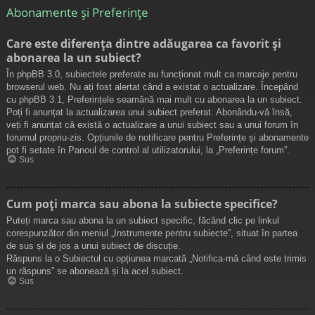
Abonamente și Preferințe
Care este diferența dintre adăugarea ca favorit și
abonarea la un subiect?
În phpBB 3.0, subiectele preferate au funcționat mult ca marcaje pentru
browserul web. Nu ați fost alertat când a existat o actualizare. Începând
cu phpBB 3.1, Preferințele seamănă mai mult cu abonarea la un subiect.
Poți fi anunțat la actualizarea unui subiect preferat. Abonându-vă însă,
veți fi anunțat că există o actualizare a unui subiect sau a unui forum în
forumul propriu-zis. Opțiunile de notificare pentru Preferințe și abonamente
pot fi setate în Panoul de control al utilizatorului, la „Preferințe forum”.
Sus
Cum poți marca sau abona la subiecte specifice?
Puteți marca sau abona la un subiect specific, făcând clic pe linkul
corespunzător din meniul „Instrumente pentru subiecte”, situat în partea
de sus și de jos a unui subiect de discuție.
Răspuns la o Subiectul cu opțiunea marcată „Notifica-mă când este trimis
un răspuns” se abonează și la acel subiect.
Sus