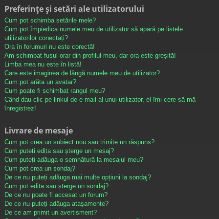
Preferințe și setări ale utilizatorului
Cum pot schimba setările mele?
Cum pot împiedica numele meu de utilizator să apară pe listele
utilizatorilor conectați?
Ora în forumuri nu este corectă!
Am schimbat fusul orar din profilul meu, dar ora este greșită!
Limba mea nu este în listă!
Care este imaginea de lângă numele meu de utilizator?
Cum pot arăta un avatar?
Cum poate fi schimbat rangul meu?
Când dau clic pe linkul de e-mail al unui utilizator, el îmi cere să mă
înregistrez!
Livrare de mesaje
Cum pot crea un subiect nou sau trimite un răspuns?
Cum puteți edita sau șterge un mesaj?
Cum puteți adăuga o semnătură la mesajul meu?
Cum pot crea un sondaj?
De ce nu puteți adăuga mai multe opțiuni la sondaj?
Cum pot edita sau șterge un sondaj?
De ce nu poate fi accesat un forum?
De ce nu puteți adăuga atașamente?
De ce am primit un avertisment?