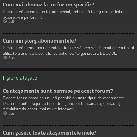
Cum mă abonez la un forum specific?
Pentru a vă abona la un forum special, trebuie să faceți clic pe linkul
„Abonați-vă pe forum”.
Sus
Cum îmi șterg abonamentele?
Pentru a vă șterge abonamentele, trebuie să accesați Panoul de control al
utilizatorului și să faceți clic pe opțiunea "Organizează BBCODE".
Sus
Fișiere atașate
Ce atașamente sunt permise pe acest forum?
Fiecare forum poate sau nu să permită anumite tipuri de atașamente.
Dacă nu sunteți sigur ce tipuri de fișiere pot fi încărcate, contactați
Administrația pentru mai multe informații.
Sus
Cum găsesc toate atașamentele mele?