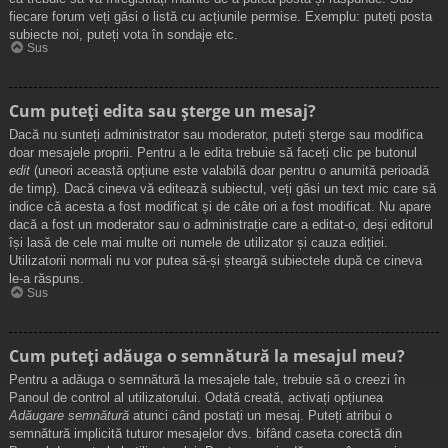
fiecare forum veți găsi o listă cu acțiunile permise. Exemplu: puteți posta
subiecte noi, puteți vota în sondaje etc.
Sus
Cum puteți edita sau șterge un mesaj?
Dacă nu sunteți administrator sau moderator, puteți șterge sau modifica
doar mesajele proprii. Pentru a le edita trebuie să faceți clic pe butonul
edit
(uneori această opțiune este valabilă doar pentru o anumită perioadă
de timp). Dacă cineva vă editează subiectul, veți găsi un text mic care să
indice că acesta a fost modificat și de câte ori a fost modificat. Nu apare
dacă a fost un moderator sau o administrație care a editat-o, deși editorul
își lasă de cele mai multe ori numele de utilizator și cauza ediției.
Utilizatorii normali nu vor putea să-și șteargă subiectele după ce cineva
le-a răspuns.
Sus
Cum puteți adăuga o semnătură la mesajul meu?
Pentru a adăuga o semnătură la mesajele tale, trebuie să o creezi în
Panoul de control al utilizatorului. Odată creată, activați opțiunea
Adăugare semnătură
atunci când postați un mesaj. Puteți atribui o
semnătură implicită tuturor mesajelor dvs. bifând caseta corectă din