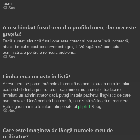
lucru.
Sus
Am schimbat fusul orar din profilul meu, dar ora este
greșită!
Dacă sunteți sigur că fusul orar este corect și ora este încă incorectă,
atunci timpul stocat pe server este greșit. Vă rugăm să contactați
administrația pentru a remedia problema.
Sus
Limba mea nu este în listă!
Acest lucru se poate întâmpla din cauză că administrația nu a instalat
pachetul de limbă pentru forum sau nimeni nu a creat o traducere.
Întrebați un administrator dacă puteți instala pachetul lingvistic de care
aveți nevoie. Dacă pachetul nu există, nu ezitați să faceți o traducere.
Puteți găsi mai multe informații pe site-ul
phpBB
& reg;
Sus
Care este imaginea de lângă numele meu de
utilizator?