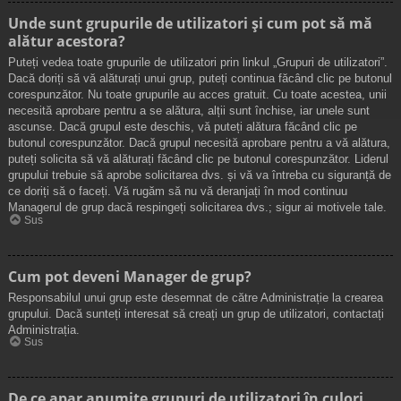
Unde sunt grupurile de utilizatori și cum pot să mă
alătur acestora?
Puteți vedea toate grupurile de utilizatori prin linkul „Grupuri de utilizatori”.
Dacă doriți să vă alăturați unui grup, puteți continua făcând clic pe butonul
corespunzător. Nu toate grupurile au acces gratuit. Cu toate acestea, unii
necesită aprobare pentru a se alătura, alții sunt închise, iar unele sunt
ascunse. Dacă grupul este deschis, vă puteți alătura făcând clic pe
butonul corespunzător. Dacă grupul necesită aprobare pentru a vă alătura,
puteți solicita să vă alăturați făcând clic pe butonul corespunzător. Liderul
grupului trebuie să aprobe solicitarea dvs. și vă va întreba cu siguranță de
ce doriți să o faceți. Vă rugăm să nu vă deranjați în mod continuu
Managerul de grup dacă respingeți solicitarea dvs.; sigur ai motivele tale.
Sus
Cum pot deveni Manager de grup?
Responsabilul unui grup este desemnat de către Administrație la crearea
grupului. Dacă sunteți interesat să creați un grup de utilizatori, contactați
Administrația.
Sus
De ce apar anumite grupuri de utilizatori în culori