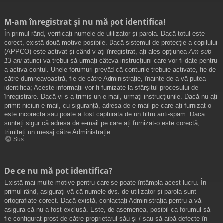
M-am înregistrat și nu mă pot identifica!
În primul rând, verificați numele de utilizator și parola. Dacă totul este
corect, există două motive posibile. Dacă sistemul de protecție a copilului
(APPCO) este activat și când v-ați înregistrat, ați ales opțiunea
Am sub
13 ani
atunci va trebui să urmați câteva instrucțiuni care vor fi date pentru
a activa contul. Unele forumuri prevăd că conturile trebuie activate, fie de
către dumneavoastră, fie de către Administrație, înainte de a vă putea
identifica; Aceste informații vor fi furnizate la sfârșitul procesului de
înregistrare. Dacă vi s-a trimis un e-mail, urmați instrucțiunile. Dacă nu ați
primit niciun e-mail, cu siguranță, adresa de e-mail pe care ați furnizat-o
este incorectă sau poate a fost capturată de un filtru anti-spam. Dacă
sunteți sigur că adresa de e-mail pe care ați furnizat-o este corectă,
trimiteți un mesaj către Administrație.
Sus
De ce nu mă pot identifica?
Există mai multe motive pentru care se poate întâmpla acest lucru. În
primul rând, asigurați-vă că numele dvs. de utilizator și parola sunt
ortografiate corect. Dacă există, contactați Administrația pentru a vă
asigura că nu a fost exclusă. Este, de asemenea, posibil ca forumul să
fie configurat prost de către proprietarul său și / sau să aibă defecte în