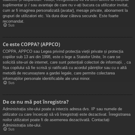
suplimentar și / sau avantaje de care nu v-ați bucura ca utilizator invitat,
cum ar fi imaginea personalizată (avatar), mesaje private, abonament la
grupuri de utilizatori etc. Va dura doar câteva secunde. Este foarte
recomandat.
Sus
Ce este COPPA? (APPCO)
COPPA, APPCO sau Legea privind protecția vieții private și protecția
copiilor sub 13 ani din 1998, este o lege a Statelor Unite, în care se
solicită site-uri de internet, care sunt potențiali colectori de informații. , ca
fișa copilului să fie scrisă și ratificată cu acordul părinților sau cu o altă
metodă de recunoaștere a gardei legale, care permite colectarea
informațiilor personale identificabile ale unui minor.
Sus
De ce nu mă pot înregistra?
Administrația site-ului poate a interzis adresa dvs. IP sau numele de
utilizator cu care încercați să vă înregistrați este dezactivat. Înregistrarea
noilor utilizatori poate fi de asemenea dezactivată. Contactați
Administrația site-ului.
Sus