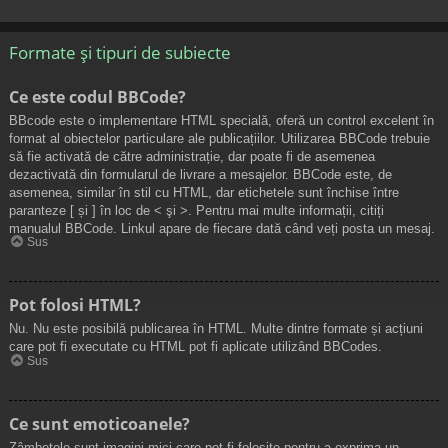
Formate și tipuri de subiecte
Ce este codul BBCode?
BBcode este o implementare HTML specială, oferă un control excelent în
format al obiectelor particulare ale publicațiilor. Utilizarea BBCode trebuie
să fie activată de către administrație, dar poate fi de asemenea
dezactivată din formularul de livrare a mesajelor. BBCode este, de
asemenea, similar în stil cu HTML, dar etichetele sunt închise între
paranteze [ și ] în loc de < şi >. Pentru mai multe informații, citiți
manualul BBCode. Linkul apare de fiecare dată când veți posta un mesaj.
Sus
Pot folosi HTML?
Nu. Nu este posibilă publicarea în HTML. Multe dintre formate și acțiuni
care pot fi executate cu HTML pot fi aplicate utilizând BBCodes.
Sus
Ce sunt emoticoanele?
Zâmbetele sunt imagini mici care pot fi folosite pentru a exprima un