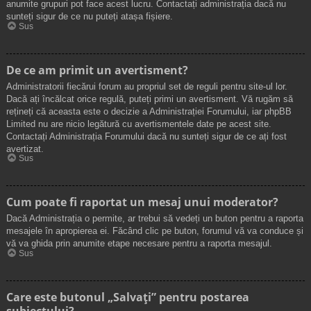
anumite grupuri pot face acest lucru. Contactați administrația dacă nu
sunteți sigur de ce nu puteți atașa fișiere.
Sus
De ce am primit un avertisment?
Administratorii fiecărui forum au propriul set de reguli pentru site-ul lor.
Dacă ați încălcat orice regulă, puteți primi un avertisment. Vă rugăm să
rețineți că aceasta este o decizie a Administrației Forumului, iar phpBB
Limited nu are nicio legătură cu avertismentele date pe acest site.
Contactați Administrația Forumului dacă nu sunteți sigur de ce ați fost
avertizat.
Sus
Cum poate fi raportat un mesaj unui moderator?
Dacă Administrația o permite, ar trebui să vedeți un buton pentru a raporta
mesajele în apropierea ei. Făcând clic pe buton, forumul vă va conduce și
vă va ghida prin anumite etape necesare pentru a raporta mesajul.
Sus
Care este butonul „Salvați” pentru postarea
subiectului?