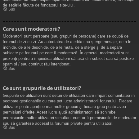
de setările făcute de fondatorul site-ului.
Sus
Care sunt moderatorii?
Moderatorii sunt persoane (sau grupuri de persoane) care se ocupă de
forumul de zi cu zi. Au autoritatea de a edita sau șterge mesaje, de a le
închide, de a le deschide, de a le muta, de a șterge și de a separa
subiecte pe forumul pe care îl moderează. În general, moderatorii sunt
prezenți pentru a împiedica utilizatorii să iasă din subiect sau să posteze
spam și / sau conținut rău intenționat.
Sus
Ce sunt grupurile de utilizatori?
Grupurile de utilizatori sunt seturi de utilizatori care împart comunitatea în
sectoare gestionabile cu care pot lucra administratorii forumului. Fiecare
utilizator poate aparține mai multor grupuri și fiecare grup poate avea
permisiuni diferite. Acest lucru ajută administratorii să schimbe
permisiunile multor utilizatori simultan, cum ar fi permisiunile de moderator
sau să garanteze accesul la forumuri private pentru utilizatori.
Sus