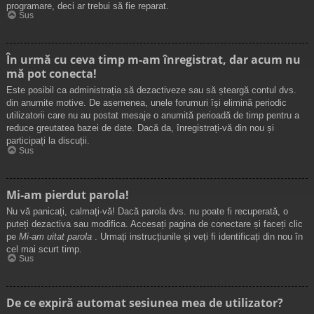
programare, deci ar trebui să fie reparat.
Sus
În urmă cu ceva timp m-am înregistrat, dar acum nu
mă pot conecta!
Este posibil ca administrația să dezactiveze sau să șteargă contul dvs.
din anumite motive. De asemenea, unele forumuri își elimină periodic
utilizatorii care nu au postat mesaje o anumită perioadă de timp pentru a
reduce greutatea bazei de date. Dacă da, înregistrați-vă din nou și
participați la discuții.
Sus
Mi-am pierdut parola!
Nu vă panicați, calmați-vă! Dacă parola dvs. nu poate fi recuperată, o
puteți dezactiva sau modifica. Accesați pagina de conectare și faceți clic
pe
Mi-am uitat parola
. Urmați instrucțiunile și veți fi identificați din nou în
cel mai scurt timp.
Sus
De ce expiră automat sesiunea mea de utilizator?