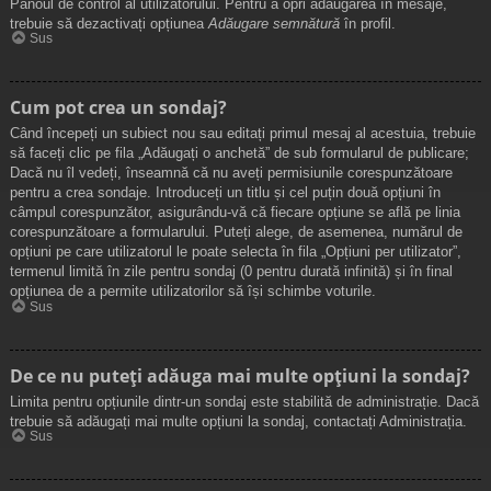
Panoul de control al utilizatorului. Pentru a opri adăugarea în mesaje,
trebuie să dezactivați opțiunea
Adăugare semnătură
în profil.
Sus
Cum pot crea un sondaj?
Când începeți un subiect nou sau editați primul mesaj al acestuia, trebuie
să faceți clic pe fila „Adăugați o anchetă” de sub formularul de publicare;
Dacă nu îl vedeți, înseamnă că nu aveți permisiunile corespunzătoare
pentru a crea sondaje. Introduceți un titlu și cel puțin două opțiuni în
câmpul corespunzător, asigurându-vă că fiecare opțiune se află pe linia
corespunzătoare a formularului. Puteți alege, de asemenea, numărul de
opțiuni pe care utilizatorul le poate selecta în fila „Opțiuni per utilizator”,
termenul limită în zile pentru sondaj (0 pentru durată infinită) și în final
opțiunea de a permite utilizatorilor să își schimbe voturile.
Sus
De ce nu puteți adăuga mai multe opțiuni la sondaj?
Limita pentru opțiunile dintr-un sondaj este stabilită de administrație. Dacă
trebuie să adăugați mai multe opțiuni la sondaj, contactați Administrația.
Sus