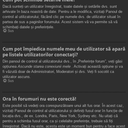
Dacă sunteți un utilizator înregistrat, toate datele și setările dvs. sunt
arhivate în baza noastră de date. Pentru a le modifica, vizitați Panoul de
control al utilizatorului; făcând clic pe numele dvs. de utilizator situat în
partea de sus a paginilor forumului. Acest sistem vă va permite să vă
schimbați datele și preferințele.
Sus
Cum pot împiedica numele meu de utilizator să apară
pe listele utilizatorilor conectați?
Din panoul de control al utilizatorului dvs., în „Preferințe forum”, veți găsi
opțiunea
Ascunde starea conexiunii mele
. Activați această opțiune și va
fi văzută doar de Administratori, Moderatori și dvs. Veți fi socotit ca
utilizator ascuns.
Sus
Ora în forumuri nu este corectă!
Este posibil să vedeți ora corespunzătoare unui alt fus orar. În acest caz,
vizitați Panoul de control al utilizatorului și definiți fusul orar în funcție de
locația dvs., de ex. Londra, Paris, New York, Sydney etc. Nu uitați că
pentru a schimba fusul orar, ca și celelalte preferințe, trebuie să fiți
înregistrat. Dacă nu este, acesta este un moment bun pentru a face acest