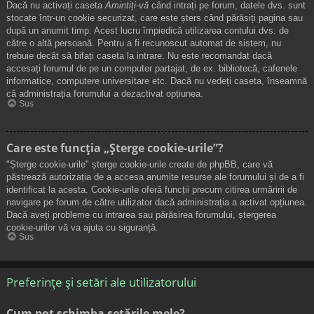
Dacă nu activați caseta
Amintiți-vă
când intrați pe forum, datele dvs. sunt
stocate într-un cookie securizat, care este șters când părăsiți pagina sau
după un anumit timp. Acest lucru împiedică utilizarea contului dvs. de
către o altă persoană. Pentru a fi recunoscut automat de sistem, nu
trebuie decât să bifați caseta la intrare. Nu este recomandat dacă
accesați forumul de pe un computer partajat, de ex. bibliotecă, cafenele
informatice, computere universitare etc. Dacă nu vedeți caseta, înseamnă
că administrația forumului a dezactivat opțiunea.
Sus
Care este funcția „Șterge cookie-urile”?
"Șterge cookie-urile" șterge cookie-urile create de phpBB, care vă
păstrează autorizația de a accesa anumite resurse ale forumului și de a fi
identificat la acesta. Cookie-urile oferă funcții precum citirea urmăririi de
navigare pe forum de către utilizator dacă administrația a activat opțiunea.
Dacă aveți probleme cu intrarea sau părăsirea forumului, ștergerea
cookie-urilor vă va ajuta cu siguranță.
Sus
Preferințe și setări ale utilizatorului
Cum pot schimba setările mele?