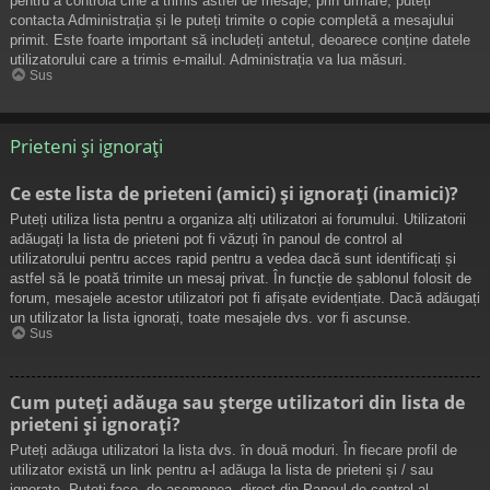
pentru a controla cine a trimis astfel de mesaje, prin urmare, puteți
contacta Administrația și le puteți trimite o copie completă a mesajului
primit. Este foarte important să includeți antetul, deoarece conține datele
utilizatorului care a trimis e-mailul. Administrația va lua măsuri.
Sus
Prieteni și ignorați
Ce este lista de prieteni (amici) și ignorați (inamici)?
Puteți utiliza lista pentru a organiza alți utilizatori ai forumului. Utilizatorii
adăugați la lista de prieteni pot fi văzuți în panoul de control al
utilizatorului pentru acces rapid pentru a vedea dacă sunt identificați și
astfel să le poată trimite un mesaj privat. În funcție de șablonul folosit de
forum, mesajele acestor utilizatori pot fi afișate evidențiate. Dacă adăugați
un utilizator la lista ignorați, toate mesajele dvs. vor fi ascunse.
Sus
Cum puteți adăuga sau șterge utilizatori din lista de
prieteni și ignorați?
Puteți adăuga utilizatori la lista dvs. în două moduri. În fiecare profil de
utilizator există un link pentru a-l adăuga la lista de prieteni și / sau
ignorate. Puteți face, de asemenea, direct din Panoul de control al