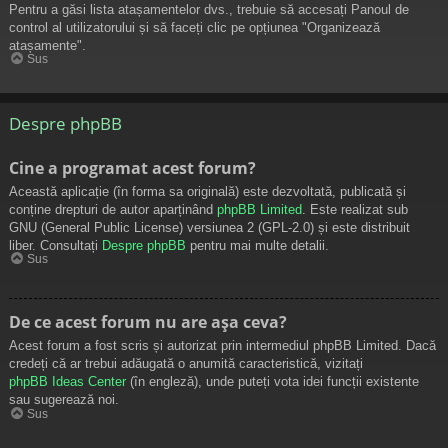
Pentru a găsi lista atașamentelor dvs., trebuie să accesați Panoul de
control al utilizatorului și să faceți clic pe opțiunea "Organizează
atașamente".
Sus
Despre phpBB
Cine a programat acest forum?
Această aplicație (în forma sa originală) este dezvoltată, publicată și
conține drepturi de autor aparținând
phpBB Limited
. Este realizat sub
GNU (General Public License) versiunea 2 (GPL-2.0) și este distribuit
liber. Consultați
Despre phpBB
pentru mai multe detalii.
Sus
De ce acest forum nu are așa ceva?
Acest forum a fost scris și autorizat prin intermediul phpBB Limited. Dacă
credeți că ar trebui adăugată o anumită caracteristică, vizitați
phpBB Ideas Center
(în engleză), unde puteți vota idei funcții existente
sau sugerează noi.
Sus