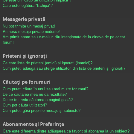
Ce este un "Grup de utilizatori implicit"?
Care este legătura "Echipa"?
Mesagerie privată
Nu pot trimite un mesaj privat!
Primesc mesaje private nedorite!
Am primit spam sau e-mailuri rău intenționate de la cineva de pe acest
forum!
Prieteni și ignorați
Ce este lista de prieteni (amici) și ignorați (inamici)?
Cum puteți adăuga sau șterge utilizatori din lista de prieteni și ignorați?
Căutați pe forumuri
Cum puteți căuta în unul sau mai multe forumuri?
De ce căutarea mea nu dă rezultate?
De ce îmi reda căutarea o pagină goală?
Cum pot căuta utilizatori?
Cum puteți găsi propriile mesaje și subiecte?
Abonamente și Preferințe
Care este diferența dintre adăugarea ca favorit și abonarea la un subiect?