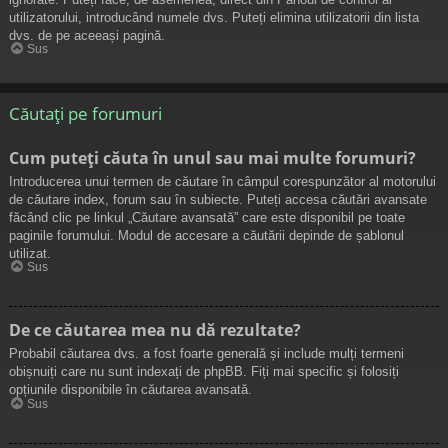
utilizatorului, introducând numele dvs. Puteți elimina utilizatorii din lista
dvs. de pe aceeași pagină.
Sus
Căutați pe forumuri
Cum puteți căuta în unul sau mai multe forumuri?
Introducerea unui termen de căutare în câmpul corespunzător al motorului
de căutare index, forum sau în subiecte. Puteți accesa căutări avansate
făcând clic pe linkul „Căutare avansată” care este disponibil pe toate
paginile forumului. Modul de accesare a căutării depinde de șablonul
utilizat.
Sus
De ce căutarea mea nu dă rezultate?
Probabil căutarea dvs. a fost foarte generală și include mulți termeni
obișnuiți care nu sunt indexați de phpBB. Fiți mai specific și folosiți
opțiunile disponibile în căutarea avansată.
Sus