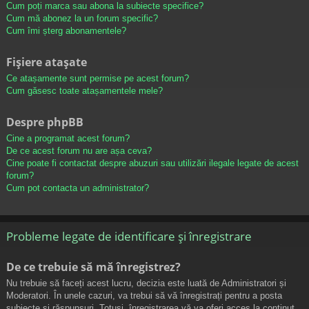
Cum poți marca sau abona la subiecte specifice?
Cum mă abonez la un forum specific?
Cum îmi șterg abonamentele?
Fișiere atașate
Ce atașamente sunt permise pe acest forum?
Cum găsesc toate atașamentele mele?
Despre phpBB
Cine a programat acest forum?
De ce acest forum nu are așa ceva?
Cine poate fi contactat despre abuzuri sau utilizări ilegale legate de acest
forum?
Cum pot contacta un administrator?
Probleme legate de identificare și înregistrare
De ce trebuie să mă înregistrez?
Nu trebuie să faceți acest lucru, decizia este luată de Administratori și
Moderatori. În unele cazuri, va trebui să vă înregistrați pentru a posta
subiecte și răspunsuri. Totuși, înregistrarea vă va oferi acces la conținut