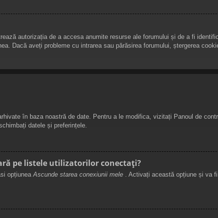
ează autorizația de a accesa anumite resurse ale forumului și de a fi identifica
unea. Dacă aveți probleme cu intrarea sau părăsirea forumului, ștergerea cookie
 arhivate în baza noastră de date. Pentru a le modifica, vizitați Panoul de contro
chimbați datele și preferințele.
 pe listele utilizatorilor conectați?
găsi opțiunea
Ascunde starea conexiunii mele
. Activați această opțiune și va f