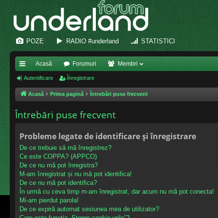
POZE
RADIO #underland
STATISTICI
Acasă
Forumuri
Membri
eg
Autentificare
Înregistrare
ăt
Acasă
Prima pagină
Întrebări puse frecvent
uri
Întrebări puse frecvent
ra
Probleme legate de identificare și înregistrare
pi
De ce trebuie să mă înregistrez?
de
Ce este COPPA? (APPCO)
De ce nu mă pot înregistra?
M-am înregistrat și nu mă pot identifica!
De ce nu mă pot identifica?
În urmă cu ceva timp m-am înregistrat, dar acum nu mă pot conecta!
Mi-am pierdut parola!
De ce expiră automat sesiunea mea de utilizator?
Care este funcția „Șterge cookie-urile”?