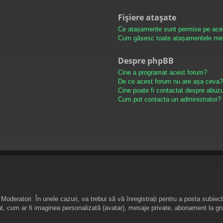
Fișiere atașate
Ce atașamente sunt permise pe ace
Cum găsesc toate atașamentele me
Despre phpBB
Cine a programat acest forum?
De ce acest forum nu are așa ceva?
Cine poate fi contactat despre abuzur
Cum pot contacta un administrator?
 Moderatori. În unele cazuri, va trebui să vă înregistrați pentru a posta subiect
tat, cum ar fi imaginea personalizată (avatar), mesaje private, abonament la gr