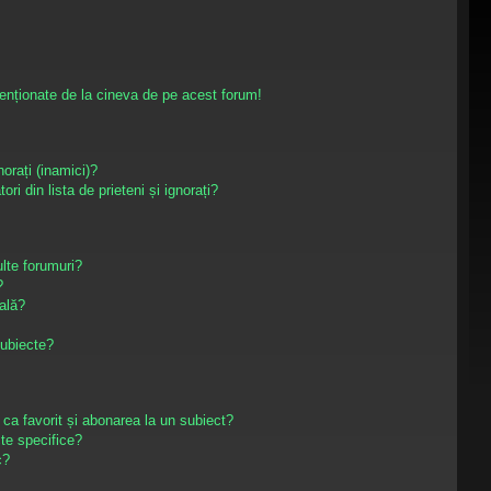
enționate de la cineva de pe acest forum!
norați (inamici)?
ri din lista de prieteni și ignorați?
lte forumuri?
?
ală?
subiecte?
 ca favorit și abonarea la un subiect?
te specifice?
c?