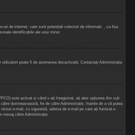
ri de internet, care sunt potențiali colectori de informații. , ca fișa
sonale identificabile ale unui minor.
or utilizatori poate fi de asemenea dezactivată. Contactați Administrația
PPCO) este activat și când v-ați înregistrat, ați ales opțiunea
Am sub
de către dumneavoastră, fie de către Administrație, înainte de a vă putea
it niciun e-mail, cu siguranță, adresa de e-mail pe care ați furnizat-o
un mesaj către Administrație.