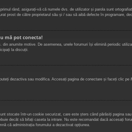
rimul rând, asigurați-vă că numele dvs. de utilizator și parola sunt ortografia
at prost de către proprietarul său și / sau să aibă defecte în programare, deci 
nu mă pot conecta!
. din anumite motive. De asemenea, unele forumuri își elimină periodic utiliz
ipați la discuții.
 puteți dezactiva sau modifica. Accesați pagina de conectare și faceți clic pe
sunt stocate într-un cookie securizat, care este șters când părăsiți pagina sa
ebuie decât să bifați caseta la intrare. Nu este recomandat dacă accesați foru
mnă că administrația forumului a dezactivat opțiunea.