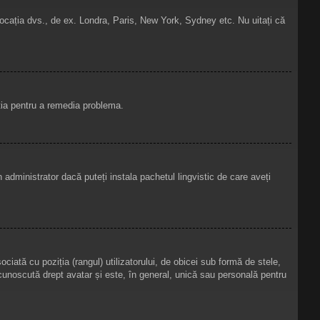
de locația dvs., de ex. Londra, Paris, New York, Sydney etc. Nu uitați că
ația pentru a remedia problema.
administrator dacă puteți instala pachetul lingvistic de care aveți
iată cu poziția (rangul) utilizatorului, de obicei sub formă de stele,
unoscută drept avatar și este, în general, unică sau personală pentru