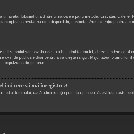
adăuga un avatar folosind una dintre următoarele patru metode: Gravatar, Galerie
n care opțiunea avatar nu este disponibilă, contactați Administrația pentru a o a
le utilizatorului sau poziția acestuia în cadrul forumului, de ex. moderatori și 
ile dvs. de publicare doar pentru a vă crește rangul. Majoritatea forumurilor îl 
 fi expulzarea de pe forum.
el îmi cere să mă înregistrez!
in intermediul forumului, dacă administrația permite opțiunea. Acest lucru este pe