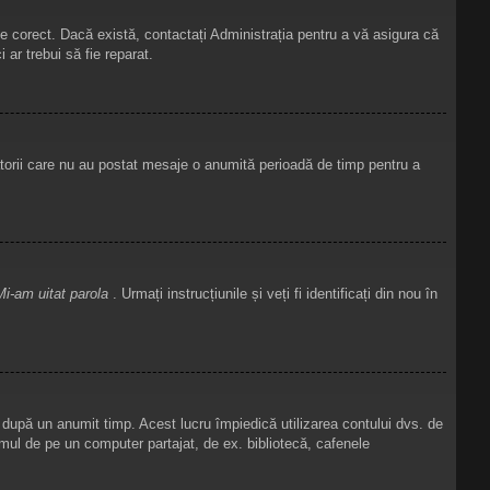
te corect. Dacă există, contactați Administrația pentru a vă asigura că
ar trebui să fie reparat.
atorii care nu au postat mesaje o anumită perioadă de timp pentru a
Mi-am uitat parola
. Urmați instrucțiunile și veți fi identificați din nou în
u după un anumit timp. Acest lucru împiedică utilizarea contului dvs. de
mul de pe un computer partajat, de ex. bibliotecă, cafenele