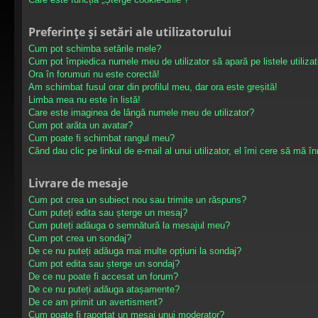
Preferințe și setări ale utilizatorului
Cum pot schimba setările mele?
Cum pot împiedica numele meu de utilizator să apară pe listele utilizat
Ora în forumuri nu este corectă!
Am schimbat fusul orar din profilul meu, dar ora este greșită!
Limba mea nu este în listă!
Care este imaginea de lângă numele meu de utilizator?
Cum pot arăta un avatar?
Cum poate fi schimbat rangul meu?
Când dau clic pe linkul de e-mail al unui utilizator, el îmi cere să mă în
Livrare de mesaje
Cum pot crea un subiect nou sau trimite un răspuns?
Cum puteți edita sau șterge un mesaj?
Cum puteți adăuga o semnătură la mesajul meu?
Cum pot crea un sondaj?
De ce nu puteți adăuga mai multe opțiuni la sondaj?
Cum pot edita sau șterge un sondaj?
De ce nu poate fi accesat un forum?
De ce nu puteți adăuga atașamente?
De ce am primit un avertisment?
Cum poate fi raportat un mesaj unui moderator?