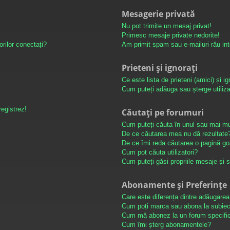
Mesagerie privată
Nu pot trimite un mesaj privat!
Primesc mesaje private nedorite!
orilor conectați?
Am primit spam sau e-mailuri rău int
Prieteni și ignorați
Ce este lista de prieteni (amici) și ig
Cum puteți adăuga sau șterge utilizato
registrez!
Căutați pe forumuri
Cum puteți căuta în unul sau mai mu
De ce căutarea mea nu dă rezultate
De ce îmi reda căutarea o pagină go
Cum pot căuta utilizatori?
Cum puteți găsi propriile mesaje și 
Abonamente și Preferințe
Care este diferența dintre adăugarea
Cum poți marca sau abona la subiec
Cum mă abonez la un forum specifi
Cum îmi șterg abonamentele?