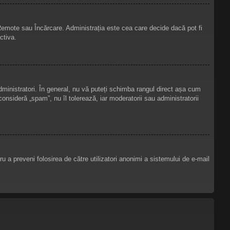
, Remote sau Încărcare. Administrația este cea care decide dacă pot fi
ctiva.
administratori. În general, nu vă puteți schimba rangul direct așa cum
consideră „spam”, nu îl tolerează, iar moderatorii sau administratorii
ntru a preveni folosirea de către utilizatori anonimi a sistemului de e-mail