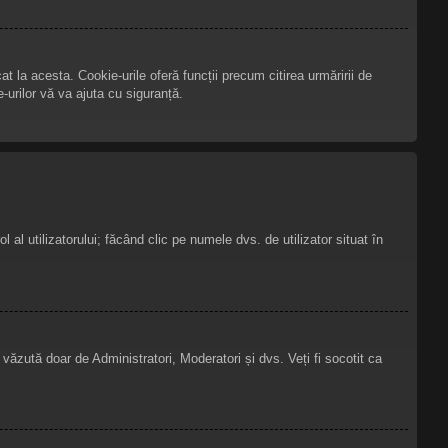
t la acesta. Cookie-urile oferă funcții precum citirea urmăririi de
-urilor vă va ajuta cu siguranță.
l al utilizatorului; făcând clic pe numele dvs. de utilizator situat în
i văzută doar de Administratori, Moderatori și dvs. Veți fi socotit ca