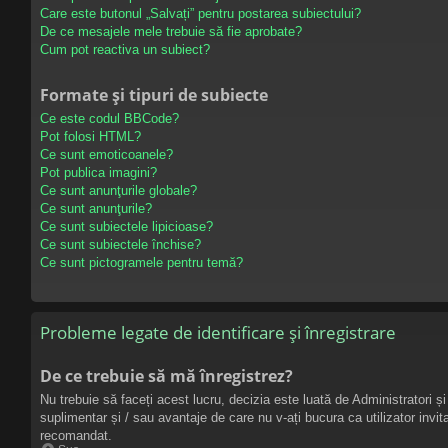
Care este butonul „Salvați” pentru postarea subiectului?
De ce mesajele mele trebuie să fie aprobate?
Cum pot reactiva un subiect?
Formate și tipuri de subiecte
Ce este codul BBCode?
Pot folosi HTML?
Ce sunt emoticoanele?
Pot publica imagini?
Ce sunt anunţurile globale?
Ce sunt anunţurile?
Ce sunt subiectele lipicioase?
Ce sunt subiectele închise?
Ce sunt pictogramele pentru temă?
Probleme legate de identificare și înregistrare
De ce trebuie să mă înregistrez?
Nu trebuie să faceți acest lucru, decizia este luată de Administratori și
suplimentar și / sau avantaje de care nu v-ați bucura ca utilizator invi
recomandat.