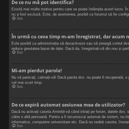
De ce nu mă pot identifica?
Există mai multe motive pentru care se poate întâmpla acest lucru. În p
nu a fost exclusă. Este, de asemenea, posibil ca forumul să fie configur
Sus
În urmă cu ceva timp m-am înregistrat, dar acum 
Este posibil ca administrația să dezactiveze sau să șteargă contul dvs
reduce greutatea bazei de date. Dacă da, înregistrați-vă din nou și partic
Sus
Mi-am pierdut parola!
Nu vă panicați, calmați-vă! Dacă parola dvs. nu poate fi recuperată, o
cel mai scurt timp.
Sus
De ce expiră automat sesiunea mea de utilizator?
Dacă nu activați caseta
Amintiți-vă
când intrați pe forum, datele dvs. 
către o altă persoană. Pentru a fi recunoscut automat de sistem, nu tr
informatice, computere universitare etc. Dacă nu vedeți caseta, însea
Sus