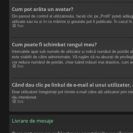
Cum pot arăta un avatar?
Din panoul de control al utilizatorului, faceți clic pe „Profil” puteți 
utilizate sau nu și în ce mărime și greutate pot fi publicate. În cazul î
Sus
Cum poate fi schimbat rangul meu?
Intervalele apar sub numele de utilizator și indică numărul de postări a
este stabilit de către administrație. Vă rugăm să nu abuzați de privilegi
vor reduce numărul de postări, chiar luând măsuri mai drastice, cum ar
Sus
Când dau clic pe linkul de e-mail al unui utilizator, 
Doar utilizatorii înregistrați pot trimite e-mail către alți utilizatori pr
rău intenționat.
Sus
Livrare de mesaje