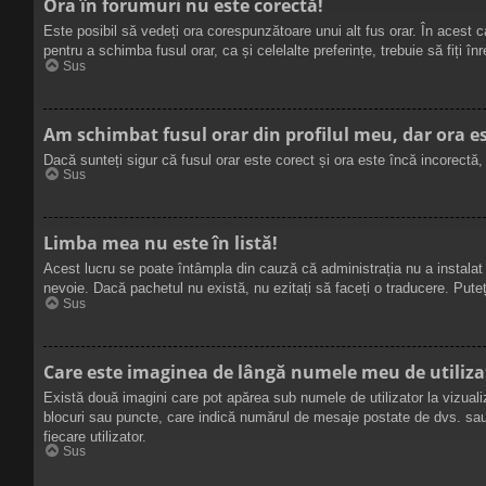
Ora în forumuri nu este corectă!
Este posibil să vedeți ora corespunzătoare unui alt fus orar. În acest caz
pentru a schimba fusul orar, ca și celelalte preferințe, trebuie să fiți
Sus
Am schimbat fusul orar din profilul meu, dar ora es
Dacă sunteți sigur că fusul orar este corect și ora este încă incorectă
Sus
Limba mea nu este în listă!
Acest lucru se poate întâmpla din cauză că administrația nu a instalat 
nevoie. Dacă pachetul nu există, nu ezitați să faceți o traducere. Puteț
Sus
Care este imaginea de lângă numele meu de utiliza
Există două imagini care pot apărea sub numele de utilizator la vizualiz
blocuri sau puncte, care indică numărul de mesaje postate de dvs. sau 
fiecare utilizator.
Sus