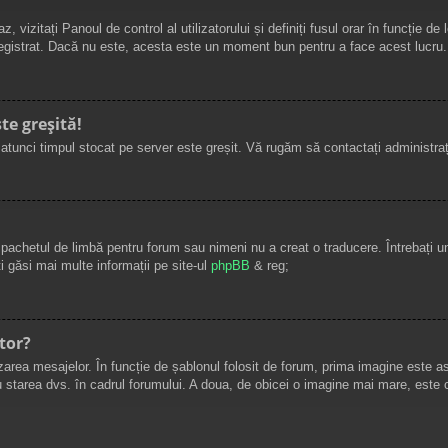
, vizitați Panoul de control al utilizatorului și definiți fusul orar în funcție 
 înregistrat. Dacă nu este, acesta este un moment bun pentru a face acest lucru.
te greșită!
, atunci timpul stocat pe server este greșit. Vă rugăm să contactați administr
pachetul de limbă pentru forum sau nimeni nu a creat o traducere. Întrebați un 
i găsi mai multe informații pe site-ul
phpBB
& reg;
tor?
area mesajelor. În funcție de șablonul folosit de forum, prima imagine este asoc
starea dvs. în cadrul forumului. A doua, de obicei o imagine mai mare, este c