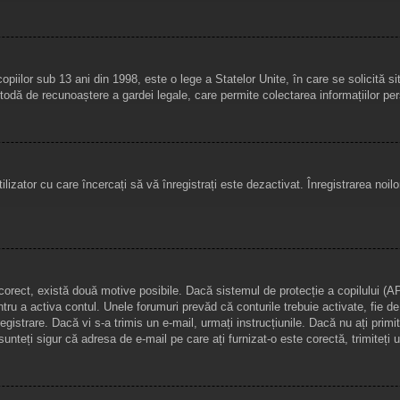
ilor sub 13 ani din 1998, este o lege a Statelor Unite, în care se solicită site-u
metodă de recunoaștere a gardei legale, care permite colectarea informațiilor per
lizator cu care încercați să vă înregistrați este dezactivat. Înregistrarea noil
e corect, există două motive posibile. Dacă sistemul de protecție a copilului (A
entru a activa contul. Unele forumuri prevăd că conturile trebuie activate, fie 
nregistrare. Dacă vi s-a trimis un e-mail, urmați instrucțiunile. Dacă nu ați prim
unteți sigur că adresa de e-mail pe care ați furnizat-o este corectă, trimiteți 