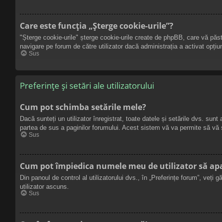
Care este funcția „Șterge cookie-urile”?
"Șterge cookie-urile" șterge cookie-urile create de phpBB, care vă păstr
navigare pe forum de către utilizator dacă administrația a activat opți
Sus
Preferințe și setări ale utilizatorului
Cum pot schimba setările mele?
Dacă sunteți un utilizator înregistrat, toate datele și setările dvs. sunt
partea de sus a paginilor forumului. Acest sistem vă va permite să vă s
Sus
Cum pot împiedica numele meu de utilizator să apară
Din panoul de control al utilizatorului dvs., în „Preferințe forum”, veți 
utilizator ascuns.
Sus