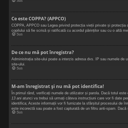
Sus
Ce este COPPA? (APPCO)
COPPA, APPCO sau Legea privind protecția vieții private și protecția copi
copilului să fie scrisă și ratificată cu acordul părinților sau cu o altă 
Sus
De ce nu mă pot înregistra?
Administrația site-ului poate a interzis adresa dvs. IP sau numele de uti
site-ului.
Sus
M-am înregistrat și nu mă pot identifica!
În primul rând, verificați numele de utilizator și parola. Dacă totul est
13 ani
atunci va trebui să urmați câteva instrucțiuni care vor fi date p
identifica; Aceste informații vor fi furnizate la sfârșitul procesului de î
este incorectă sau poate a fost capturată de un filtru anti-spam. Dacă s
Sus