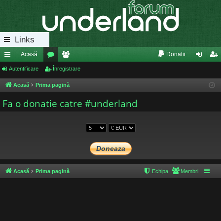
Links
Acasă
Donatii
eg
Autentificare
or
Înregistrare
e
ut
nr
ăt
u
m
en
eg
Acasă
Prima pagină
uri
m
bri
tifi
ist
Fa o donatie catre #underland
ra
uri
ca
ra
pi
re
re
de
Acasă
Prima pagină
Echipa
Membri