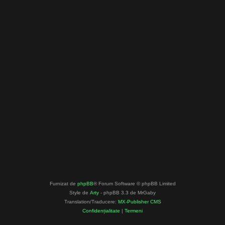
Furnizat de
phpBB
® Forum Software © phpBB Limited
Style de
Arty
- phpBB 3.3 de MrGaby
Translation/Traducere:
MX-Publisher CMS
Confidențialitate
|
Termeni