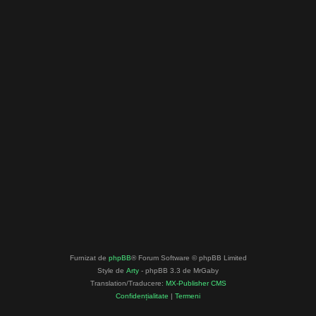
Furnizat de
phpBB
® Forum Software © phpBB Limited
Style de
Arty
- phpBB 3.3 de MrGaby
Translation/Traducere:
MX-Publisher CMS
Confidențialitate
|
Termeni